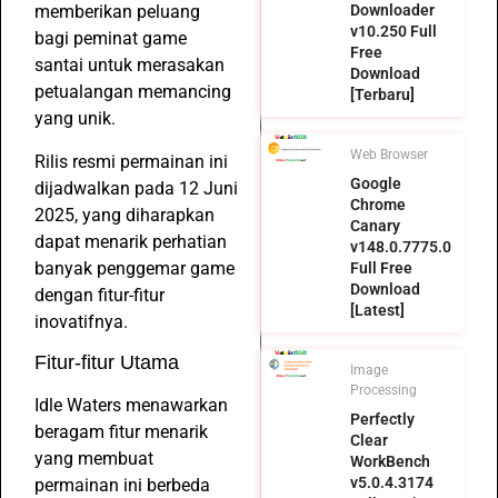
memberikan peluang
Downloader
v10.250 Full
bagi peminat game
Free
santai untuk merasakan
Download
petualangan memancing
[Terbaru]
yang unik.
Web Browser
Rilis resmi permainan ini
Google
dijadwalkan pada 12 Juni
Chrome
2025, yang diharapkan
Canary
dapat menarik perhatian
v148.0.7775.0
banyak penggemar game
Full Free
Download
dengan fitur-fitur
[Latest]
inovatifnya.
Fitur-fitur Utama
Image
Processing
Idle Waters menawarkan
Perfectly
beragam fitur menarik
Clear
yang membuat
WorkBench
v5.0.4.3174
permainan ini berbeda