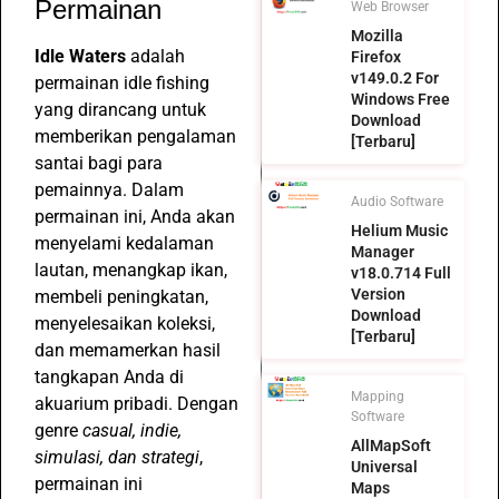
Permainan
Web Browser
Mozilla
Idle Waters
adalah
Firefox
v149.0.2 For
permainan idle fishing
Windows Free
yang dirancang untuk
Download
memberikan pengalaman
[Terbaru]
santai bagi para
pemainnya. Dalam
Audio Software
permainan ini, Anda akan
Helium Music
menyelami kedalaman
Manager
lautan, menangkap ikan,
v18.0.714 Full
Version
membeli peningkatan,
Download
menyelesaikan koleksi,
[Terbaru]
dan memamerkan hasil
tangkapan Anda di
Mapping
akuarium pribadi. Dengan
Software
genre
casual, indie,
AllMapSoft
simulasi, dan strategi
,
Universal
permainan ini
Maps