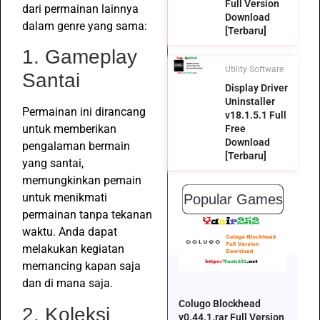
Full Version
dari permainan lainnya
Download
dalam genre yang sama:
[Terbaru]
1. Gameplay
Utility Software
Santai
Display Driver
Uninstaller
Permainan ini dirancang
v18.1.5.1 Full
untuk memberikan
Free
Download
pengalaman bermain
[Terbaru]
yang santai,
memungkinkan pemain
untuk menikmati
Popular Games
permainan tanpa tekanan
waktu. Anda dapat
melakukan kegiatan
memancing kapan saja
dan di mana saja.
Colugo Blockhead
2. Koleksi
v0.44.1.rar Full Version