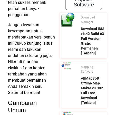
telah sukses menarik
Software
perhatian banyak
penggemar.
Download
Manager
Jangan lewatkan
Download IDM
kesempatan untuk
v6.42 Build 63
mendapatkan versi penuh
Full Version
ini! Cukup kunjungi situs
Gratis
Permanen
resmi dan lakukan
[Terbaru]
unduhan sekarang juga.
Nikmati fitur-fitur
Mapping
eksklusif dan konten
Software
tambahan yang akan
AllMapSoft
membuat permainan
Offline Map
Anda semakin seru.
Maker v8.382
Selamat bermain!
Full Free
Download
Gambaran
[Terbaru]
Umum