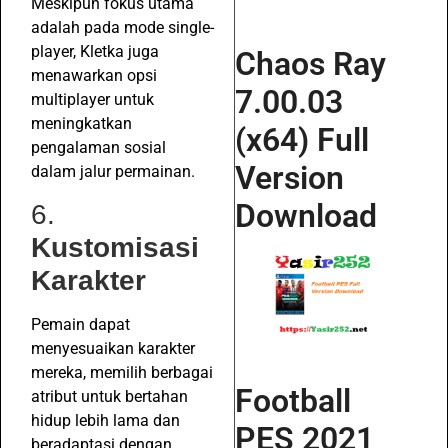
Meskipun fokus utama
adalah pada mode single-
player, Kletka juga
Chaos Ray
menawarkan opsi
7.00.03
multiplayer untuk
meningkatkan
(x64) Full
pengalaman sosial
Version
dalam jalur permainan.
Download
6.
Kustomisasi
Karakter
Pemain dapat
menyesuaikan karakter
mereka, memilih berbagai
Football
atribut untuk bertahan
hidup lebih lama dan
PES 2021
beradaptasi dengan