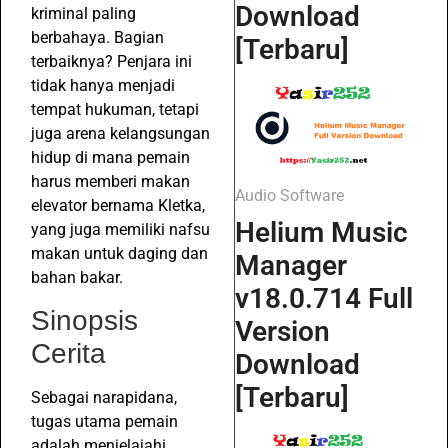
Download
kriminal paling
berbahaya. Bagian
[Terbaru]
terbaiknya? Penjara ini
tidak hanya menjadi
tempat hukuman, tetapi
juga arena kelangsungan
hidup di mana pemain
harus memberi makan
Audio Software
elevator bernama Kletka,
Helium Music
yang juga memiliki nafsu
makan untuk daging dan
Manager
bahan bakar.
v18.0.714 Full
Sinopsis
Version
Cerita
Download
[Terbaru]
Sebagai narapidana,
tugas utama pemain
adalah menjelajahi