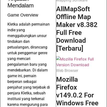
Mapping Software
Mendalam
AllMapSoft
Game Overview
Offline Map
Maker v8.382
Kletka adalah permainan
indie yang
Full Free
menggabungkan unsur
Download
tindakan dan
[Terbaru]
petualangan, dirancang
untuk penggemar genre
yang mencari
pengalaman baru yang
mendebarkan. Di dalam
Web Browser
game ini, pemain
Mozilla
berperan sebagai
Firefox
penjahat yang terjebak di
penjara Kletka, sebuah
v149.0.2 For
institusi yang terkenal
Windows Free
karena mengurung para