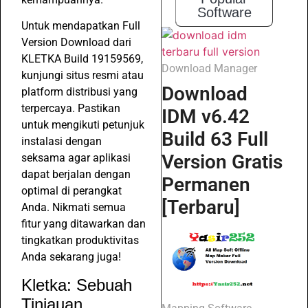
Software
Untuk mendapatkan Full
Version Download dari
KLETKA Build 19159569,
Download Manager
kunjungi situs resmi atau
Download
platform distribusi yang
terpercaya. Pastikan
IDM v6.42
untuk mengikuti petunjuk
Build 63 Full
instalasi dengan
Version Gratis
seksama agar aplikasi
dapat berjalan dengan
Permanen
optimal di perangkat
[Terbaru]
Anda. Nikmati semua
fitur yang ditawarkan dan
tingkatkan produktivitas
Anda sekarang juga!
Kletka: Sebuah
Tinjauan