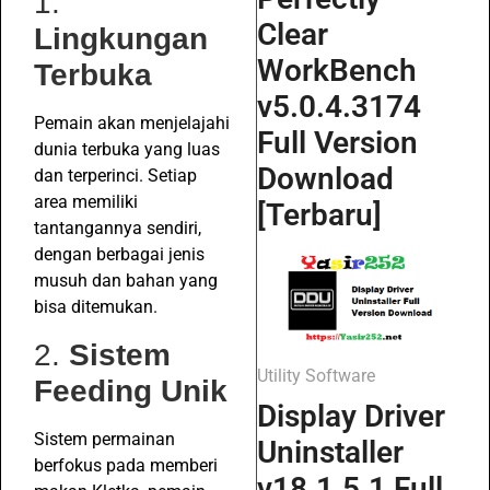
1.
Clear
Lingkungan
WorkBench
Terbuka
v5.0.4.3174
Pemain akan menjelajahi
Full Version
dunia terbuka yang luas
Download
dan terperinci. Setiap
area memiliki
[Terbaru]
tantangannya sendiri,
dengan berbagai jenis
musuh dan bahan yang
bisa ditemukan.
2.
Sistem
Utility Software
Feeding Unik
Display Driver
Sistem permainan
Uninstaller
berfokus pada memberi
v18.1.5.1 Full