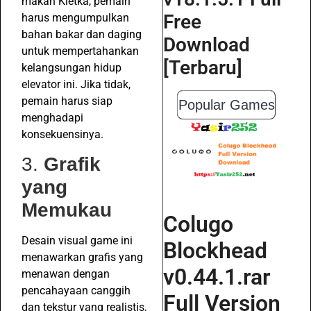
makan Kletka, pemain
Free
harus mengumpulkan
bahan bakar dan daging
Download
untuk mempertahankan
[Terbaru]
kelangsungan hidup
elevator ini. Jika tidak,
pemain harus siap
Popular Games
menghadapi
konsekuensinya.
3.
Grafik
yang
Memukau
Colugo
Desain visual game ini
Blockhead
menawarkan grafis yang
v0.44.1.rar
menawan dengan
pencahayaan canggih
Full Version
dan tekstur yang realistis,