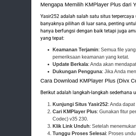
Mengapa Memilih KMPlayer Plus dari Y
Yasir252 adalah salah satu situs terpercay
banyaknya pilihan di luar sana, penting u
hanya berfungsi dengan baik tetapi juga am
yang tepat:
Keamanan Terjamin
: Semua file yang
pemeriksaan keamanan yang ketat.
Update Berkala
: Anda akan mendapatka
Dukungan Pengguna
: Jika Anda me
Cara Download KMPlayer Plus (Divx C
Berikut adalah langkah-langkah sederhana 
Kunjungi Situs Yasir252
: Anda dapa
Cari KMPlayer Plus
: Gunakan fitur p
Codec) v35 230.
Klik Link Unduh
: Setelah menemukan,
Tunggu Proses Selesai
: Proses und