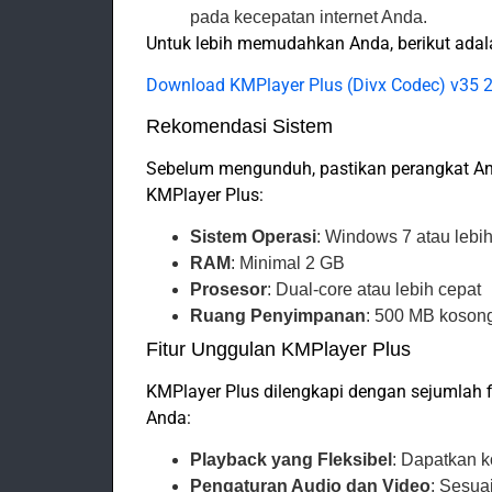
pada kecepatan internet Anda.
Untuk lebih memudahkan Anda, berikut ada
Download KMPlayer Plus (Divx Codec) v35 
Rekomendasi Sistem
Sebelum mengunduh, pastikan perangkat A
KMPlayer Plus:
Sistem Operasi
: Windows 7 atau lebi
RAM
: Minimal 2 GB
Prosesor
: Dual-core atau lebih cepat
Ruang Penyimpanan
: 500 MB koson
Fitur Unggulan KMPlayer Plus
KMPlayer Plus dilengkapi dengan sejumlah
Anda:
Playback yang Fleksibel
: Dapatkan k
Pengaturan Audio dan Video
: Sesua