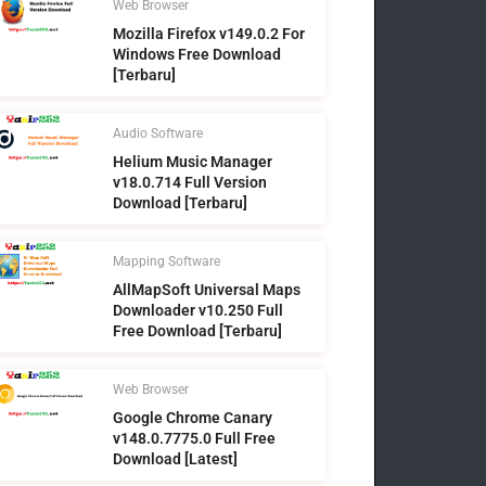
Web Browser
Mozilla Firefox v149.0.2 For
Windows Free Download
[Terbaru]
Audio Software
Helium Music Manager
v18.0.714 Full Version
Download [Terbaru]
Mapping Software
AllMapSoft Universal Maps
Downloader v10.250 Full
Free Download [Terbaru]
Web Browser
Google Chrome Canary
v148.0.7775.0 Full Free
Download [Latest]