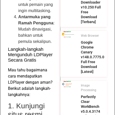
Downloader
untuk pemain yang
v10.250 Full
ingin multitasking.
Free
Antarmuka yang
Download
[Terbaru]
Ramah Pengguna
:
Mudah dinavigasi,
bahkan untuk
Web Browser
pemula sekalipun.
Google
Chrome
Langkah-langkah
Canary
Mengunduh LDPlayer
v148.0.7775.0
Secara Gratis
Full Free
Download
Mau tahu bagaimana
[Latest]
cara mendapatkan
LDPlayer dengan aman?
Image
Berikut adalah langkah-
Processing
langkahnya:
Perfectly
Clear
1. Kunjungi
WorkBench
v5.0.4.3174
situs resmi