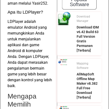
aman melalui Yasir252.
Software
Apa Itu LDPlayer?
Download
LDPlayer adalah
Manager
emulator Android yang
Download IDM
v6.42 Build 63
memungkinkan Anda
Full Version
untuk menjalankan
Gratis
aplikasi dan game
Permanen
Android di komputer
[Terbaru]
Anda. Dengan LDPlayer,
Anda dapat merasakan
Mapping
pengalaman bermain
Software
game yang lebih besar
AllMapSoft
Offline Map
dengan kontrol yang lebih
Maker v8.382
baik.
Full Free
Download
Mengapa
[Terbaru]
Memilih