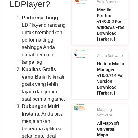
LDPlayer?
Web Browser
Mozilla
Firefox
Performa Tinggi
:
v149.0.2 For
LDPlayer dirancang
Windows Free
untuk memberikan
Download
[Terbaru]
performa tinggi,
sehingga Anda
dapat bermain
Audio Software
tanpa lag.
Helium Music
Kualitas Grafis
Manager
v18.0.714 Full
yang Baik
: Nikmati
Version
grafis yang lebih
Download
tajam dan jernih
[Terbaru]
saat bermain game.
Dukungan Multi-
Mapping
Instans
: Anda bisa
Software
menjalankan
AllMapSoft
beberapa aplikasi
Universal
Maps
sekaligus, ideal