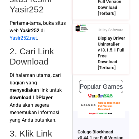
Full Version
Yasir252
Download
[Terbaru]
Pertama-tama, buka situs
web
Yasir252
di
Utility Software
Yasir252.net
.
Display Driver
Uninstaller
2. Cari Link
v18.1.5.1 Full
Free
Download
Download
[Terbaru]
Di halaman utama, cari
bagian yang
Popular Games
menyediakan link untuk
download LDPlayer
.
Anda akan segera
menemukan informasi
yang Anda butuhkan.
3. Klik Link
Colugo Blockhead
v0.44.1.rar Full Version