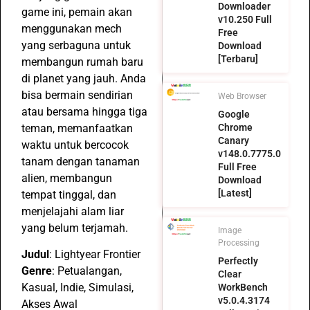
Downloader
game ini, pemain akan
v10.250 Full
menggunakan mech
Free
yang serbaguna untuk
Download
[Terbaru]
membangun rumah baru
di planet yang jauh. Anda
bisa bermain sendirian
Web Browser
atau bersama hingga tiga
Google
teman, memanfaatkan
Chrome
Canary
waktu untuk bercocok
v148.0.7775.0
tanam dengan tanaman
Full Free
alien, membangun
Download
[Latest]
tempat tinggal, dan
menjelajahi alam liar
yang belum terjamah.
Image
Processing
Judul
: Lightyear Frontier
Perfectly
Genre
: Petualangan,
Clear
Kasual, Indie, Simulasi,
WorkBench
v5.0.4.3174
Akses Awal