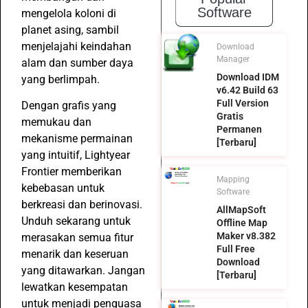
Software
mengelola koloni di
planet asing, sambil
menjelajahi keindahan
Download
Manager
alam dan sumber daya
Download IDM
yang berlimpah.
v6.42 Build 63
Full Version
Dengan grafis yang
Gratis
memukau dan
Permanen
mekanisme permainan
[Terbaru]
yang intuitif, Lightyear
Frontier memberikan
Mapping
kebebasan untuk
Software
berkreasi dan berinovasi.
AllMapSoft
Unduh sekarang untuk
Offline Map
Maker v8.382
merasakan semua fitur
Full Free
menarik dan keseruan
Download
yang ditawarkan. Jangan
[Terbaru]
lewatkan kesempatan
untuk menjadi penguasa