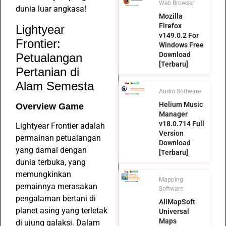
Web Browser
dunia luar angkasa!
Mozilla
Firefox
Lightyear
v149.0.2 For
Frontier:
Windows Free
Download
Petualangan
[Terbaru]
Pertanian di
Alam Semesta
Audio Software
Helium Music
Overview Game
Manager
v18.0.714 Full
Lightyear Frontier adalah
Version
permainan petualangan
Download
yang damai dengan
[Terbaru]
dunia terbuka, yang
memungkinkan
Mapping
pemainnya merasakan
Software
pengalaman bertani di
AllMapSoft
planet asing yang terletak
Universal
Maps
di ujung galaksi. Dalam