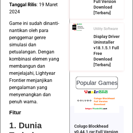
Full Version
Tanggal Rilis
: 19 Maret
Download
2024
[Terbaru]
Game ini sudah dinanti-
Utility Software
nantikan oleh para
Display Driver
penggemar genre
Uninstaller
simulasi dan
v18.1.5.1 Full
petualangan. Dengan
Free
kombinasi elemen yang
Download
[Terbaru]
membangun dan
menjelajahi, Lightyear
Frontier menjanjikan
Popular Games
pengalaman yang
menyenangkan dan
penuh warna.
Fitur
1. Dunia
Colugo Blockhead
v0.44.1.rar Full Version