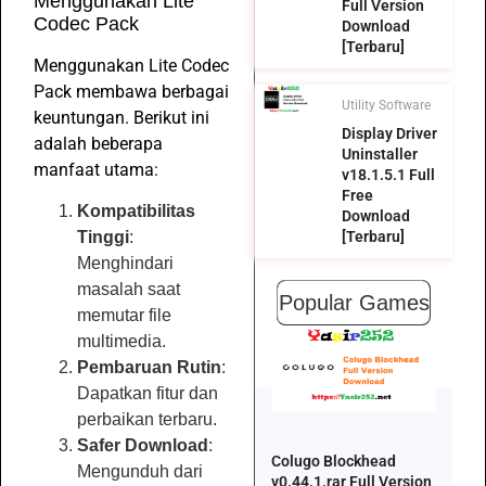
Menggunakan Lite
Full Version
Codec Pack
Download
[Terbaru]
Menggunakan Lite Codec
Pack membawa berbagai
Utility Software
keuntungan. Berikut ini
Display Driver
adalah beberapa
Uninstaller
manfaat utama:
v18.1.5.1 Full
Free
Kompatibilitas
Download
Tinggi
:
[Terbaru]
Menghindari
masalah saat
Popular Games
memutar file
multimedia.
Pembaruan Rutin
:
Dapatkan fitur dan
perbaikan terbaru.
Safer Download
:
Colugo Blockhead
Mengunduh dari
v0.44.1.rar Full Version