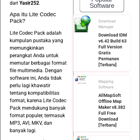
dari
Yasir252
.
Software
Apa Itu Lite Codec
Pack?
Download
Manager
Lite Codec Pack adalah
Download IDM
kumpulan pustaka yang
v6.42 Build 63
Full Version
memungkinkan
Gratis
perangkat Anda untuk
Permanen
memutar berbagai format
[Terbaru]
file multimedia. Dengan
software ini, Anda tidak
Mapping
perlu lagi khawatir
Software
tentang kompatibilitas
AllMapSoft
format, karena Lite Codec
Offline Map
Maker v8.382
Pack mendukung banyak
Full Free
format populer, termasuk
Download
MP3, AVI, MKV, dan
[Terbaru]
banyak lagi.