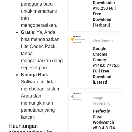
Downloader
pengguna baru
v10.250 Full
untuk memahami
Free
dan
Download
mengoperasikan.
[Terbaru]
Gratis
: Ya, Anda
bisa mendapatkan
Web Browser
Lite Codec Pack
Google
tanpa
Chrome
Canary
mengeluarkan uang
v148.0.7775.0
sepeser pun.
Full Free
Kinerja Baik
:
Download
Software ini tidak
[Latest]
membebani sistem
Anda dan
Image
memungkinkan
Processing
pemutaran yang
Perfectly
Clear
lancar.
WorkBench
Keuntungan
v5.0.4.3174