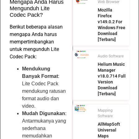
Mengapa Anda Harus
Web Browser
Mengunduh Lite
Mozilla
Codec Pack?
Firefox
v149.0.2 For
Berikut beberapa alasan
Windows Free
Download
mengapa Anda harus
[Terbaru]
mempertimbangkan
untuk mengunduh Lite
Codec Pack:
Audio Software
Helium Music
Mendukung
Manager
Banyak Format
:
v18.0.714 Full
Version
Lite Codec Pack
Download
mendukung ratusan
[Terbaru]
format audio dan
video.
Mapping
Mudah Digunakan
:
Software
Antarmukanya yang
AllMapSoft
sederhana
Universal
memudahkan
Maps