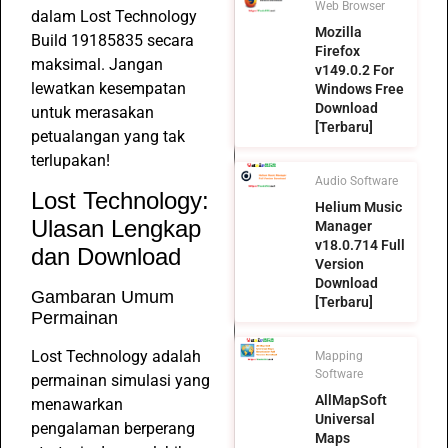
Web Browser
dalam Lost Technology
Mozilla
Build 19185835 secara
Firefox
maksimal. Jangan
v149.0.2 For
lewatkan kesempatan
Windows Free
Download
untuk merasakan
[Terbaru]
petualangan yang tak
terlupakan!
Audio Software
Lost Technology:
Helium Music
Ulasan Lengkap
Manager
v18.0.714 Full
dan Download
Version
Download
Gambaran Umum
[Terbaru]
Permainan
Lost Technology adalah
Mapping
Software
permainan simulasi yang
AllMapSoft
menawarkan
Universal
pengalaman berperang
Maps