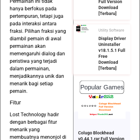
Permainan ini tidak
Full Version
Download
hanya berfokus pada
[Terbaru]
pertempuran, tetapi juga
pada interaksi antara
fraksi. Pilihan fraksi yang
Utility Software
diambil pemain di awal
Display Driver
Uninstaller
permainan akan
v18.1.5.1 Full
memengaruhi dialog dan
Free
peristiwa yang terjadi
Download
dalam permainan,
[Terbaru]
menjadikannya unik dan
menarik bagi setiap
Popular Games
pemain.
Fitur
Lost Technology hadir
dengan berbagai fitur
menarik yang
Colugo Blockhead
membuatnya menonjol di
v0.44.1.rar Full Version