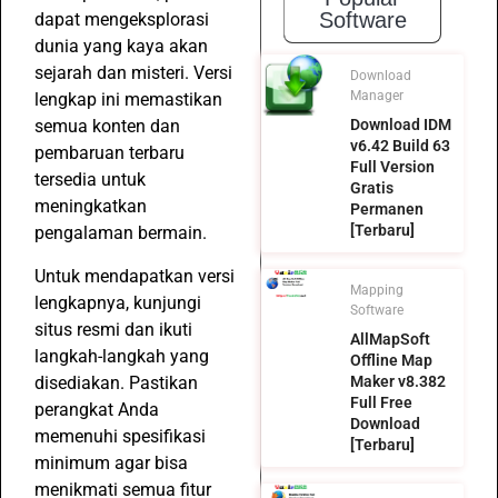
Software
dapat mengeksplorasi
dunia yang kaya akan
sejarah dan misteri. Versi
Download
Manager
lengkap ini memastikan
Download IDM
semua konten dan
v6.42 Build 63
pembaruan terbaru
Full Version
tersedia untuk
Gratis
meningkatkan
Permanen
[Terbaru]
pengalaman bermain.
Untuk mendapatkan versi
Mapping
lengkapnya, kunjungi
Software
situs resmi dan ikuti
AllMapSoft
langkah-langkah yang
Offline Map
disediakan. Pastikan
Maker v8.382
Full Free
perangkat Anda
Download
memenuhi spesifikasi
[Terbaru]
minimum agar bisa
menikmati semua fitur