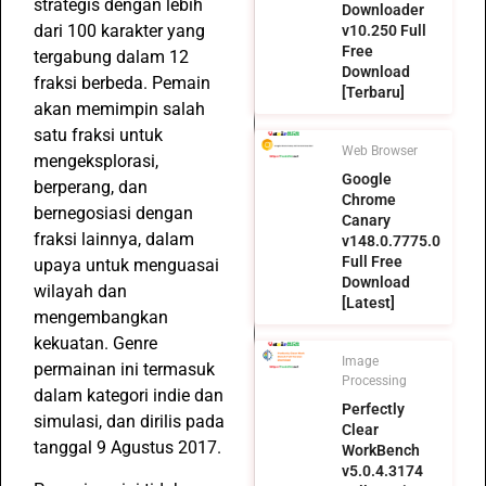
strategis dengan lebih
Downloader
dari 100 karakter yang
v10.250 Full
Free
tergabung dalam 12
Download
fraksi berbeda. Pemain
[Terbaru]
akan memimpin salah
satu fraksi untuk
Web Browser
mengeksplorasi,
Google
berperang, dan
Chrome
bernegosiasi dengan
Canary
fraksi lainnya, dalam
v148.0.7775.0
Full Free
upaya untuk menguasai
Download
wilayah dan
[Latest]
mengembangkan
kekuatan. Genre
Image
permainan ini termasuk
Processing
dalam kategori indie dan
Perfectly
simulasi, dan dirilis pada
Clear
tanggal 9 Agustus 2017.
WorkBench
v5.0.4.3174