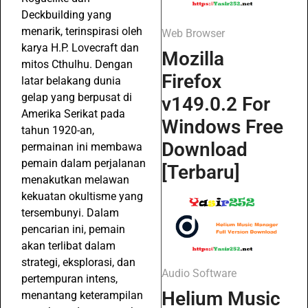
Deckbuilding yang
menarik, terinspirasi oleh
Web Browser
karya H.P. Lovecraft dan
Mozilla
mitos Cthulhu. Dengan
Firefox
latar belakang dunia
gelap yang berpusat di
v149.0.2 For
Amerika Serikat pada
Windows Free
tahun 1920-an,
Download
permainan ini membawa
pemain dalam perjalanan
[Terbaru]
menakutkan melawan
kekuatan okultisme yang
tersembunyi. Dalam
pencarian ini, pemain
akan terlibat dalam
strategi, eksplorasi, dan
Audio Software
pertempuran intens,
Helium Music
menantang keterampilan