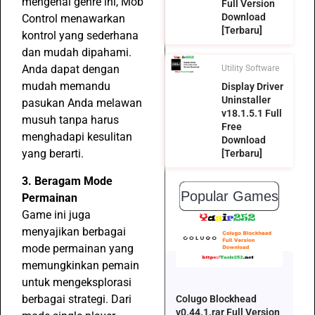
mengenal genre ini, Mob
Full Version
Download
Control menawarkan
[Terbaru]
kontrol yang sederhana
dan mudah dipahami.
Anda dapat dengan
Utility Software
mudah memandu
Display Driver
Uninstaller
pasukan Anda melawan
v18.1.5.1 Full
musuh tanpa harus
Free
menghadapi kesulitan
Download
yang berarti.
[Terbaru]
3. Beragam Mode
Popular Games
Permainan
Game ini juga
menyajikan berbagai
mode permainan yang
memungkinkan pemain
untuk mengeksplorasi
berbagai strategi. Dari
Colugo Blockhead
v0.44.1.rar Full Version