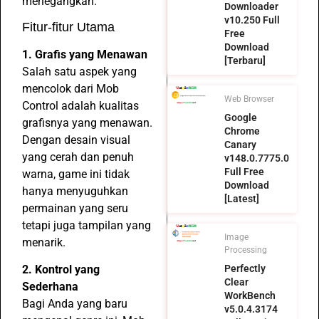
menegangkan.
Downloader
v10.250 Full
Fitur-fitur Utama
Free
Download
1. Grafis yang Menawan
[Terbaru]
Salah satu aspek yang
mencolok dari Mob
Web Browser
Control adalah kualitas
Google
grafisnya yang menawan.
Chrome
Dengan desain visual
Canary
yang cerah dan penuh
v148.0.7775.0
Full Free
warna, game ini tidak
Download
hanya menyuguhkan
[Latest]
permainan yang seru
tetapi juga tampilan yang
Image
menarik.
Processing
2. Kontrol yang
Perfectly
Clear
Sederhana
WorkBench
Bagi Anda yang baru
v5.0.4.3174