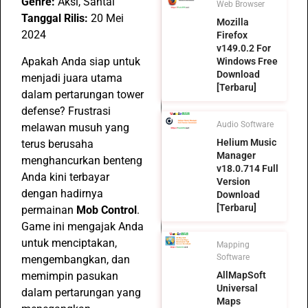
Genre:
Aksi, Santai
Web Browser
Tanggal Rilis:
20 Mei
Mozilla
2024
Firefox
v149.0.2 For
Apakah Anda siap untuk
Windows Free
Download
menjadi juara utama
[Terbaru]
dalam pertarungan tower
defense? Frustrasi
Audio Software
melawan musuh yang
Helium Music
terus berusaha
Manager
menghancurkan benteng
v18.0.714 Full
Anda kini terbayar
Version
dengan hadirnya
Download
[Terbaru]
permainan
Mob Control
.
Game ini mengajak Anda
untuk menciptakan,
Mapping
Software
mengembangkan, dan
memimpin pasukan
AllMapSoft
Universal
dalam pertarungan yang
Maps