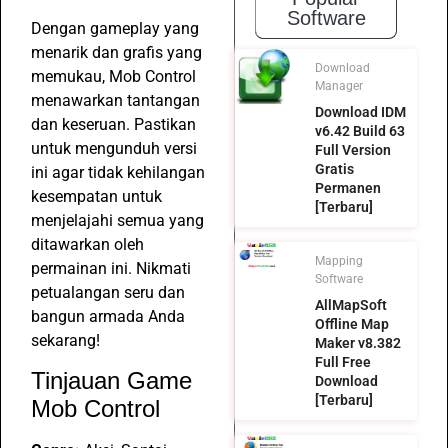
Software
Dengan gameplay yang
menarik dan grafis yang
Download
memukau, Mob Control
Manager
menawarkan tantangan
Download IDM
dan keseruan. Pastikan
v6.42 Build 63
untuk mengunduh versi
Full Version
Gratis
ini agar tidak kehilangan
Permanen
kesempatan untuk
[Terbaru]
menjelajahi semua yang
ditawarkan oleh
Mapping
permainan ini. Nikmati
Software
petualangan seru dan
AllMapSoft
bangun armada Anda
Offline Map
sekarang!
Maker v8.382
Full Free
Tinjauan Game
Download
[Terbaru]
Mob Control