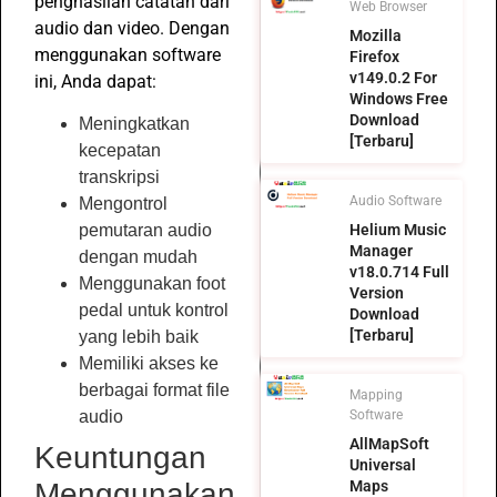
penghasilan catatan dari
Web Browser
audio dan video. Dengan
Mozilla
menggunakan software
Firefox
v149.0.2 For
ini, Anda dapat:
Windows Free
Download
Meningkatkan
[Terbaru]
kecepatan
transkripsi
Audio Software
Mengontrol
Helium Music
pemutaran audio
Manager
dengan mudah
v18.0.714 Full
Menggunakan foot
Version
pedal untuk kontrol
Download
[Terbaru]
yang lebih baik
Memiliki akses ke
berbagai format file
Mapping
Software
audio
AllMapSoft
Keuntungan
Universal
Maps
Menggunakan