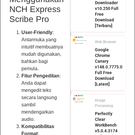
Downloader
NCH Express
v10.250 Full
Free
Scribe Pro
Download
[Terbaru]
User-Friendly
:
Antarmuka yang
Web Browser
intuitif membuatnya
Google
mudah digunakan,
Chrome
Canary
bahkan bagi
v148.0.7775.0
pemula.
Full Free
Fitur Pengeditan
:
Download
Anda dapat
[Latest]
mengedit teks
secara langsung
Image
sambil
Processing
mendengarkan
Perfectly
audio.
Clear
WorkBench
Kompatibilitas
v5.0.4.3174
Format
: