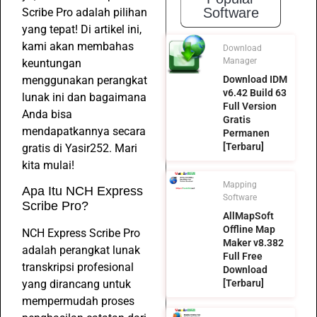
Software
Scribe Pro adalah pilihan
yang tepat! Di artikel ini,
kami akan membahas
Download
Manager
keuntungan
menggunakan perangkat
Download IDM
v6.42 Build 63
lunak ini dan bagaimana
Full Version
Anda bisa
Gratis
mendapatkannya secara
Permanen
[Terbaru]
gratis di Yasir252. Mari
kita mulai!
Mapping
Apa Itu NCH Express
Software
Scribe Pro?
AllMapSoft
Offline Map
NCH Express Scribe Pro
Maker v8.382
adalah perangkat lunak
Full Free
transkripsi profesional
Download
yang dirancang untuk
[Terbaru]
mempermudah proses