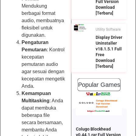
Full Version
Mendukung
Download
[Terbaru]
berbagai format
audio, membuatnya
fleksibel untuk
Utility Software
digunakan.
Display Driver
Pengaturan
Uninstaller
v18.1.5.1 Full
Pemutaran
: Kontrol
Free
kecepatan
Download
pemutaran audio
[Terbaru]
agar sesuai dengan
kecepatan mengetik
Popular Games
Anda.
Kemampuan
Multitasking
: Anda
dapat membuka
beberapa file
secara bersamaan,
Colugo Blockhead
membantu Anda
v0.44.1.rar Full Version