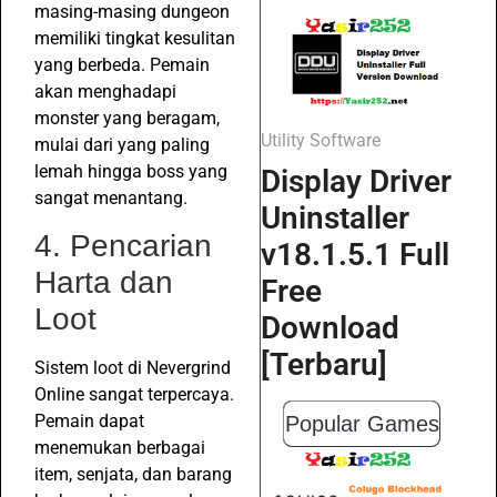
masing-masing dungeon
memiliki tingkat kesulitan
yang berbeda. Pemain
akan menghadapi
monster yang beragam,
Utility Software
mulai dari yang paling
lemah hingga boss yang
Display Driver
sangat menantang.
Uninstaller
4. Pencarian
v18.1.5.1 Full
Harta dan
Free
Loot
Download
[Terbaru]
Sistem loot di Nevergrind
Online sangat terpercaya.
Pemain dapat
Popular Games
menemukan berbagai
item, senjata, dan barang