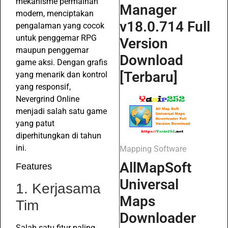
mekanisme permainan
Manager
modern, menciptakan
v18.0.714 Full
pengalaman yang cocok
untuk penggemar RPG
Version
maupun penggemar
Download
game aksi. Dengan grafis
[Terbaru]
yang menarik dan kontrol
yang responsif,
Nevergrind Online
menjadi salah satu game
yang patut
diperhitungkan di tahun
ini.
Mapping Software
AllMapSoft
Features
Universal
1. Kerjasama
Maps
Tim
Downloader
Salah satu fitur paling