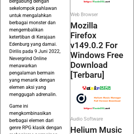
bergabung dengan
sekelompok pahlawan
Web Browser
untuk mengalahkan
berbagai monster dan
Mozilla
mengembalikan
Firefox
ketertiban di Kerajaan
v149.0.2 For
Edenburg yang damai.
Dirilis pada 9 Juni 2022,
Windows Free
Nevergrind Online
Download
menawarkan
pengalaman bermain
[Terbaru]
yang menarik dengan
elemen aksi yang
menggugah adrenalin.
Game ini
mengkombinasikan
Audio Software
berbagai elemen dari
genre RPG klasik dengan
Helium Music