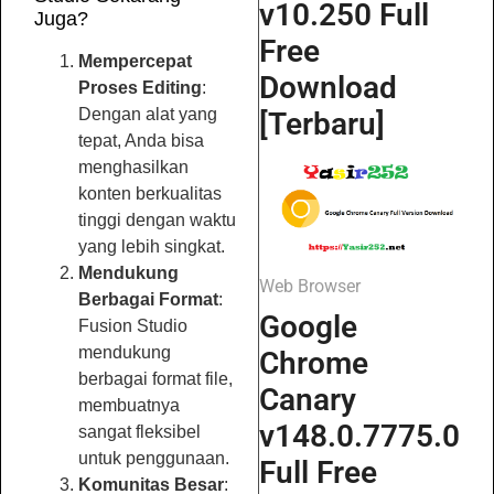
v10.250 Full
Juga?
Free
Mempercepat
Download
Proses Editing
:
Dengan alat yang
[Terbaru]
tepat, Anda bisa
menghasilkan
konten berkualitas
tinggi dengan waktu
yang lebih singkat.
Mendukung
Web Browser
Berbagai Format
:
Google
Fusion Studio
mendukung
Chrome
berbagai format file,
Canary
membuatnya
v148.0.7775.0
sangat fleksibel
untuk penggunaan.
Full Free
Komunitas Besar
: