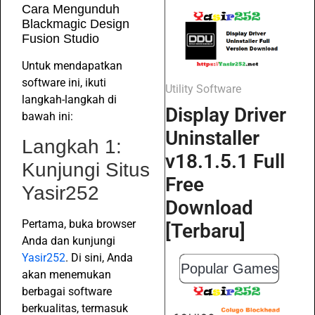
Cara Mengunduh
Blackmagic Design
Fusion Studio
Untuk mendapatkan
software ini, ikuti
Utility Software
langkah-langkah di
Display Driver
bawah ini:
Uninstaller
Langkah 1:
v18.1.5.1 Full
Kunjungi Situs
Free
Yasir252
Download
Pertama, buka browser
[Terbaru]
Anda dan kunjungi
Yasir252
. Di sini, Anda
Popular Games
akan menemukan
berbagai software
berkualitas, termasuk