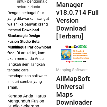
untuk pengguna di
Manager
seluruh dunia.
v18.0.714 Full
Dengan berbagai fitur
yang ditawarkan, sangat
Version
wajar jika banyak orang
Download
mencari
Download
[Terbaru]
Blackmagic Design
Fusion Studio Beta
Multilingual rar download
free
. Di artikel ini, kami
akan memandu Anda
langkah demi langkah
Mapping Software
tentang cara
mendapatkan software
AllMapSoft
ini dari sumber yang
Universal
aman.
Maps
Kenapa Anda Harus
Downloader
Mengunduh Fusion
Studio Sekarang