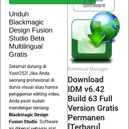
Software
Unduh
Blackmagic
Design Fusion
Studio Beta
Multilingual
Gratis
Selamat datang di
Download Manager
Yasir252! Jika Anda
Download
seorang profesional di
dunia visual atau hanya
IDM v6.42
penggemar editing video,
Build 63 Full
Anda pasti sudah
Version Gratis
mendengar tentang
Blackmagic Design
Permanen
Fusion Studio
. Software
[Terbaru]
ini dikenal sebagai alat