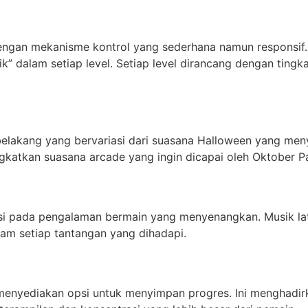
engan mekanisme kontrol yang sederhana namun responsif. 
k” dalam setiap level. Setiap level dirancang dengan ting
 belakang yang bervariasi dari suasana Halloween yang 
gkatkan suasana arcade yang ingin dicapai oleh Oktober Pa
ibusi pada pengalaman bermain yang menyenangkan. Musik
lam setiap tantangan yang dihadapi.
k menyediakan opsi untuk menyimpan progres. Ini menghadi