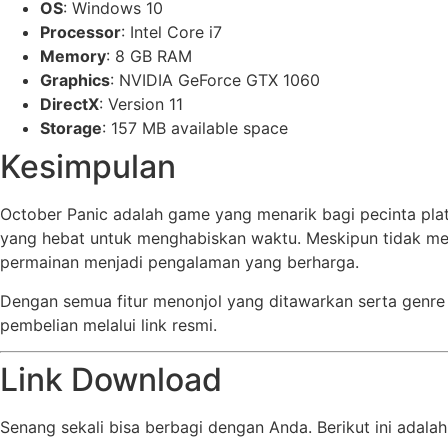
OS
: Windows 10
Processor
: Intel Core i7
Memory
: 8 GB RAM
Graphics
: NVIDIA GeForce GTX 1060
DirectX
: Version 11
Storage
: 157 MB available space
Kesimpulan
October Panic adalah game yang menarik bagi pecinta pla
yang hebat untuk menghabiskan waktu. Meskipun tidak mem
permainan menjadi pengalaman yang berharga.
Dengan semua fitur menonjol yang ditawarkan serta genr
pembelian melalui link resmi.
Link Download
Senang sekali bisa berbagi dengan Anda. Berikut ini adal