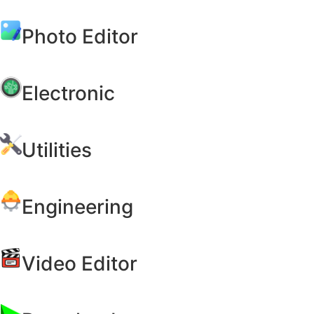
Photo Editor
Electronic
Utilities
Engineering
Video Editor