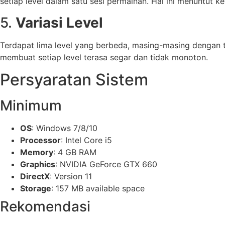
setiap level dalam satu sesi permainan. Hal ini menuntut k
5.
Variasi Level
Terdapat lima level yang berbeda, masing-masing dengan t
membuat setiap level terasa segar dan tidak monoton.
Persyaratan Sistem
Minimum
OS
: Windows 7/8/10
Processor
: Intel Core i5
Memory
: 4 GB RAM
Graphics
: NVIDIA GeForce GTX 660
DirectX
: Version 11
Storage
: 157 MB available space
Rekomendasi