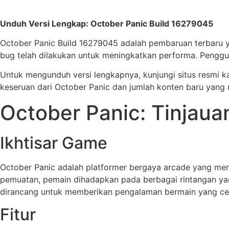
Unduh Versi Lengkap: October Panic Build 16279045
October Panic Build 16279045 adalah pembaruan terbaru y
bug telah dilakukan untuk meningkatkan performa. Penggu
Untuk mengunduh versi lengkapnya, kunjungi situs resmi k
keseruan dari October Panic dan jumlah konten baru yang
October Panic: Tinjau
Ikhtisar Game
October Panic adalah platformer bergaya arcade yang me
pemuatan, pemain dihadapkan pada berbagai rintangan ya
dirancang untuk memberikan pengalaman bermain yang cep
Fitur