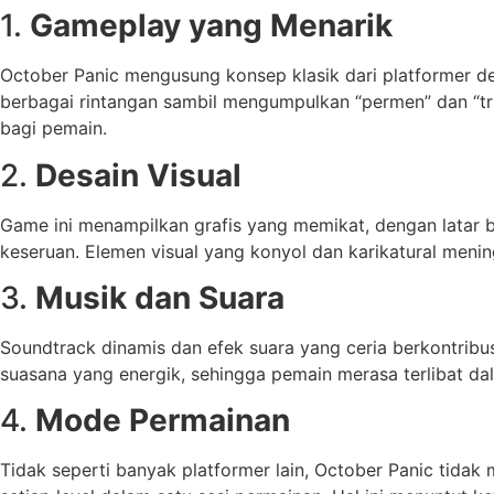
1.
Gameplay yang Menarik
October Panic mengusung konsep klasik dari platformer d
berbagai rintangan sambil mengumpulkan “permen” dan “tri
bagi pemain.
2.
Desain Visual
Game ini menampilkan grafis yang memikat, dengan latar
keseruan. Elemen visual yang konyol dan karikatural menin
3.
Musik dan Suara
Soundtrack dinamis dan efek suara yang ceria berkontr
suasana yang energik, sehingga pemain merasa terlibat da
4.
Mode Permainan
Tidak seperti banyak platformer lain, October Panic tida