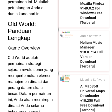
permainan ini. Mulailah
Mozilla Firefox
petualangan Anda di
v149.0.2 For
Windows Free
dunia kuno hari ini!
Download
[Terbaru]
Old World:
Panduan
Audio Software
Lengkap
Helium Music
Manager
Game Overview
v18.0.714 Full
Version
Old World adalah
Download
permainan strategi
[Terbaru]
sejarah revolusioner yang
mempertemukan elemen
Mapping Software
manajemen dinasti dan
AllMapSoft
perang dalam skala
Universal Maps
besar. Dalam permainan
Downloader
ini, Anda akan memimpin
v10.250 Full
Free Download
dinasti Anda selama
[Terbaru]
beberapa generasi,