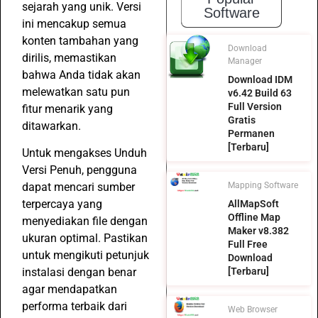
sejarah yang unik. Versi
Software
ini mencakup semua
konten tambahan yang
Download
dirilis, memastikan
Manager
bahwa Anda tidak akan
Download IDM
melewatkan satu pun
v6.42 Build 63
Full Version
fitur menarik yang
Gratis
ditawarkan.
Permanen
[Terbaru]
Untuk mengakses Unduh
Versi Penuh, pengguna
dapat mencari sumber
Mapping Software
terpercaya yang
AllMapSoft
Offline Map
menyediakan file dengan
Maker v8.382
ukuran optimal. Pastikan
Full Free
untuk mengikuti petunjuk
Download
instalasi dengan benar
[Terbaru]
agar mendapatkan
performa terbaik dari
Web Browser