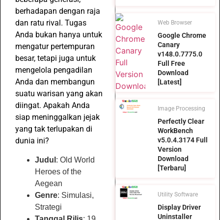
berhadapan dengan raja
dan ratu rival. Tugas
Web Browser
Anda bukan hanya untuk
Google Chrome
Canary
mengatur pertempuran
v148.0.7775.0
besar, tetapi juga untuk
Full Free
mengelola pengadilan
Download
Anda dan membangun
[Latest]
suatu warisan yang akan
diingat. Apakah Anda
Image Processing
siap meninggalkan jejak
Perfectly Clear
yang tak terlupakan di
WorkBench
v5.0.4.3174 Full
dunia ini?
Version
Download
Judul
: Old World
[Terbaru]
Heroes of the
Aegean
Genre
: Simulasi,
Utility Software
Strategi
Display Driver
Uninstaller
Tanggal Rilis
: 19