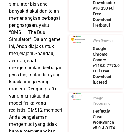
Downloader
simulator bis yang
v10.250 Full
banyak diakui dan telah
Free
memenangkan berbagai
Download
penghargaan, yaitu
[Terbaru]
“OMSI – The Bus
Simulator”. Dalam game
Web Browser
ini, Anda diajak untuk
Google
menjelajahi Spandau,
Chrome
Canary
Jerman, saat
v148.0.7775.0
mengemudikan berbagai
Full Free
jenis bis, mulai dari yang
Download
klasik hingga yang
[Latest]
modern. Dengan grafik
yang memukau dan
Image
model fisika yang
Processing
realistis, OMSI 2 memberi
Perfectly
Anda pengalaman
Clear
WorkBench
mengemudi yang tidak
v5.0.4.3174
hanya menyenangkan,