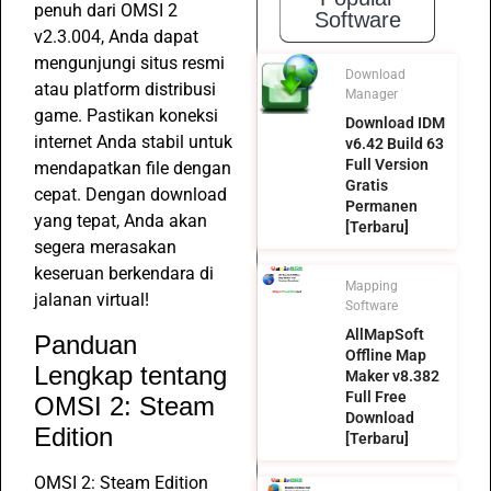
penuh dari OMSI 2
Software
v2.3.004, Anda dapat
mengunjungi situs resmi
Download
atau platform distribusi
Manager
game. Pastikan koneksi
Download IDM
internet Anda stabil untuk
v6.42 Build 63
Full Version
mendapatkan file dengan
Gratis
cepat. Dengan download
Permanen
yang tepat, Anda akan
[Terbaru]
segera merasakan
keseruan berkendara di
Mapping
jalanan virtual!
Software
AllMapSoft
Panduan
Offline Map
Lengkap tentang
Maker v8.382
Full Free
OMSI 2: Steam
Download
Edition
[Terbaru]
OMSI 2: Steam Edition