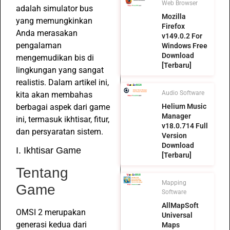
Web Browser
adalah simulator bus
Mozilla
yang memungkinkan
Firefox
Anda merasakan
v149.0.2 For
pengalaman
Windows Free
Download
mengemudikan bis di
[Terbaru]
lingkungan yang sangat
realistis. Dalam artikel ini,
Audio Software
kita akan membahas
berbagai aspek dari game
Helium Music
Manager
ini, termasuk ikhtisar, fitur,
v18.0.714 Full
dan persyaratan sistem.
Version
Download
I. Ikhtisar Game
[Terbaru]
Tentang
Mapping
Game
Software
AllMapSoft
OMSI 2 merupakan
Universal
generasi kedua dari
Maps