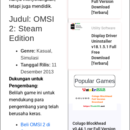
Full Version
tetapi juga mendidik.
Download
[Terbaru]
Judul: OMSI
2: Steam
Utility Software
Display Driver
Edition
Uninstaller
v18.1.5.1 Full
Genre:
Kasual,
Free
Simulasi
Download
[Terbaru]
Tanggal Rilis:
11
Desember 2013
Dukungan untuk
Popular Games
Pengembang:
Belilah game ini untuk
mendukung para
pengembang yang telah
berusaha keras.
Colugo Blockhead
Beli OMSI 2 di
v0.44.1.rar Full Version