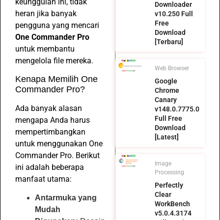
keunggulan ini, tidak
Downloader
heran jika banyak
v10.250 Full
Free
pengguna yang mencari
Download
One Commander Pro
[Terbaru]
untuk membantu
mengelola file mereka.
Web Browser
Kenapa Memilih One
Google
Commander Pro?
Chrome
Canary
Ada banyak alasan
v148.0.7775.0
Full Free
mengapa Anda harus
Download
mempertimbangkan
[Latest]
untuk menggunakan One
Commander Pro. Berikut
Image
ini adalah beberapa
Processing
manfaat utama:
Perfectly
Clear
Antarmuka yang
WorkBench
Mudah
v5.0.4.3174