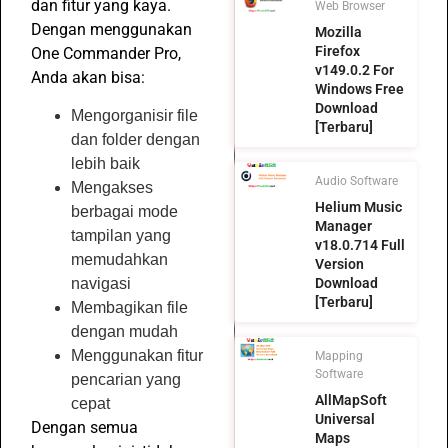
dan fitur yang kaya.
Web Browser
Dengan menggunakan
Mozilla
Firefox
One Commander Pro,
v149.0.2 For
Anda akan bisa:
Windows Free
Download
Mengorganisir file
[Terbaru]
dan folder dengan
lebih baik
Audio Software
Mengakses
Helium Music
berbagai mode
Manager
tampilan yang
v18.0.714 Full
memudahkan
Version
Download
navigasi
[Terbaru]
Membagikan file
dengan mudah
Menggunakan fitur
Mapping
Software
pencarian yang
AllMapSoft
cepat
Universal
Dengan semua
Maps