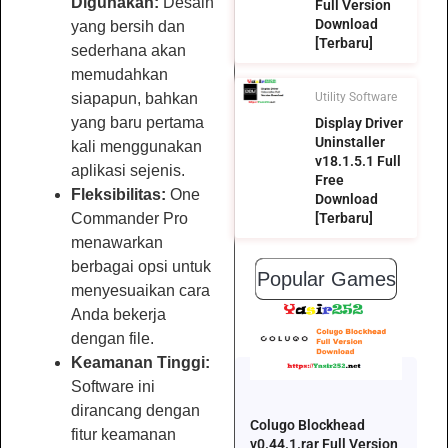
Digunakan:
Desain
Full Version
Download
yang bersih dan
[Terbaru]
sederhana akan
memudahkan
siapapun, bahkan
Utility Software
yang baru pertama
Display Driver
Uninstaller
kali menggunakan
v18.1.5.1 Full
aplikasi sejenis.
Free
Fleksibilitas:
One
Download
Commander Pro
[Terbaru]
menawarkan
berbagai opsi untuk
Popular Games
menyesuaikan cara
Anda bekerja
dengan file.
Keamanan Tinggi:
Software ini
dirancang dengan
Colugo Blockhead
fitur keamanan
v0.44.1.rar Full Version