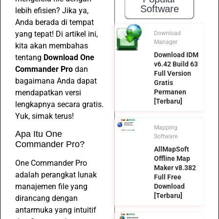
Software
lebih efisien? Jika ya,
Anda berada di tempat
yang tepat! Di artikel ini,
Download
Manager
kita akan membahas
Download IDM
tentang
Download One
v6.42 Build 63
Commander Pro
dan
Full Version
bagaimana Anda dapat
Gratis
mendapatkan versi
Permanen
[Terbaru]
lengkapnya secara gratis.
Yuk, simak terus!
Mapping
Apa Itu One
Software
Commander Pro?
AllMapSoft
Offline Map
One Commander Pro
Maker v8.382
adalah perangkat lunak
Full Free
manajemen file yang
Download
[Terbaru]
dirancang dengan
antarmuka yang intuitif