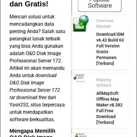
dan Gratis!
Software
Mencari solusi untuk
Download
mencadangkan data
Manager
penting Anda? Salah satu
Download IDM
perangkat lunak terbaik
v6.42 Build 63
yang bisa Anda gunakan
Full Version
Gratis
adalah O&O Disk Image
Permanen
Professional Server 172.
[Terbaru]
Artikel ini akan memandu
Anda untuk
download
Mapping
O&O Disk Image
Software
Professional Server 172
AllMapSoft
rar download free
dari
Offline Map
Yasir252, situs terpercaya
Maker v8.382
Full Free
untuk mendapatkan
Download
software berkualitas.
[Terbaru]
Mengapa Memilih