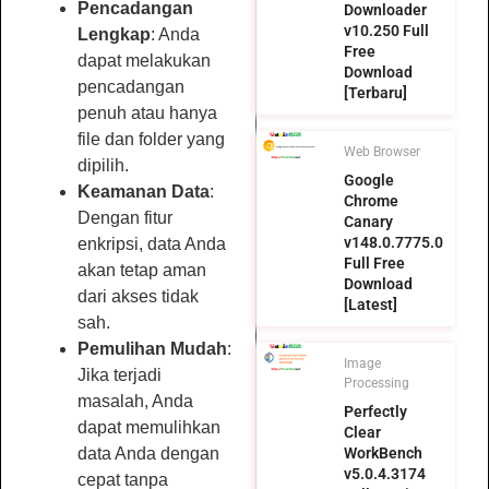
Pencadangan
Downloader
v10.250 Full
Lengkap
: Anda
Free
dapat melakukan
Download
pencadangan
[Terbaru]
penuh atau hanya
file dan folder yang
Web Browser
dipilih.
Google
Keamanan Data
:
Chrome
Dengan fitur
Canary
v148.0.7775.0
enkripsi, data Anda
Full Free
akan tetap aman
Download
dari akses tidak
[Latest]
sah.
Pemulihan Mudah
:
Image
Jika terjadi
Processing
masalah, Anda
Perfectly
dapat memulihkan
Clear
data Anda dengan
WorkBench
v5.0.4.3174
cepat tanpa