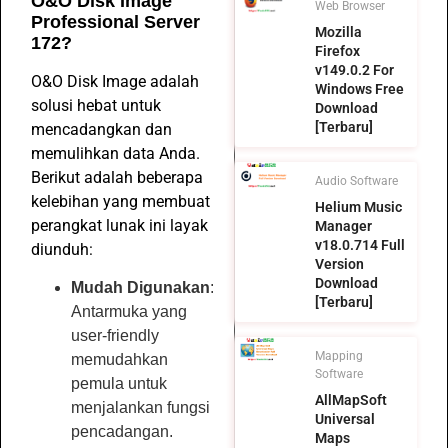
O&O Disk Image
Web Browser
Professional Server
Mozilla
172?
Firefox
v149.0.2 For
O&O Disk Image adalah
Windows Free
solusi hebat untuk
Download
[Terbaru]
mencadangkan dan
memulihkan data Anda.
Berikut adalah beberapa
Audio Software
kelebihan yang membuat
Helium Music
perangkat lunak ini layak
Manager
v18.0.714 Full
diunduh:
Version
Download
Mudah Digunakan
:
[Terbaru]
Antarmuka yang
user-friendly
Mapping
memudahkan
Software
pemula untuk
AllMapSoft
menjalankan fungsi
Universal
pencadangan.
Maps