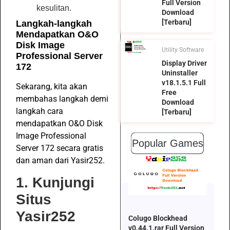
Full Version
kesulitan.
Download
[Terbaru]
Langkah-langkah
Mendapatkan O&O
Disk Image
Utility Software
Professional Server
Display Driver
172
Uninstaller
v18.1.5.1 Full
Sekarang, kita akan
Free
membahas langkah demi
Download
langkah cara
[Terbaru]
mendapatkan O&O Disk
Image Professional
Popular Games
Server 172 secara gratis
dan aman dari Yasir252.
1. Kunjungi
Situs
Yasir252
Colugo Blockhead
v0.44.1.rar Full Version