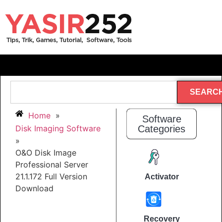
SEARC
Home
»
Software
Disk Imaging Software
Categories
»
O&O Disk Image
Professional Server
21.1.172 Full Version
Activator
Download
Recovery