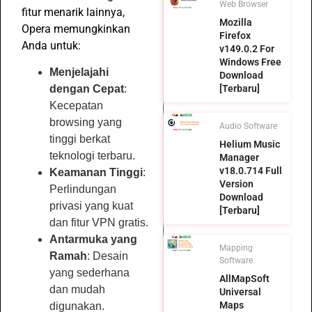
Web Browser
fitur menarik lainnya,
Mozilla
Opera memungkinkan
Firefox
Anda untuk:
v149.0.2 For
Windows Free
Menjelajahi
Download
[Terbaru]
dengan Cepat
:
Kecepatan
browsing yang
Audio Software
tinggi berkat
Helium Music
teknologi terbaru.
Manager
v18.0.714 Full
Keamanan Tinggi
:
Version
Perlindungan
Download
privasi yang kuat
[Terbaru]
dan fitur VPN gratis.
Antarmuka yang
Mapping
Ramah
: Desain
Software
yang sederhana
AllMapSoft
dan mudah
Universal
Maps
digunakan.