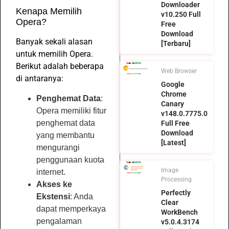
Downloader
Kenapa Memilih
v10.250 Full
Opera?
Free
Download
Banyak sekali alasan
[Terbaru]
untuk memilih Opera.
Berikut adalah beberapa
Web Browser
di antaranya:
Google
Chrome
Penghemat Data
:
Canary
Opera memiliki fitur
v148.0.7775.0
penghemat data
Full Free
Download
yang membantu
[Latest]
mengurangi
penggunaan kuota
Image
internet.
Processing
Akses ke
Perfectly
Ekstensi
: Anda
Clear
dapat memperkaya
WorkBench
pengalaman
v5.0.4.3174