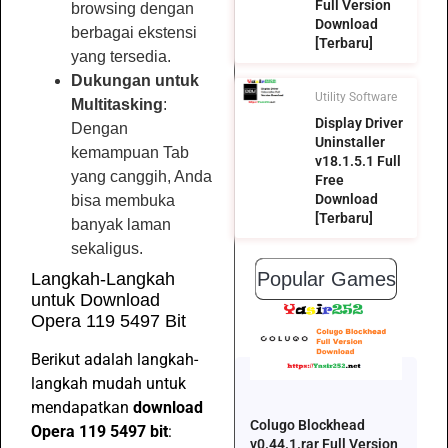
Full Version
browsing dengan
Download
berbagai ekstensi
[Terbaru]
yang tersedia.
Dukungan untuk
Utility Software
Multitasking
:
Display Driver
Dengan
Uninstaller
kemampuan Tab
v18.1.5.1 Full
yang canggih, Anda
Free
Download
bisa membuka
[Terbaru]
banyak laman
sekaligus.
Popular Games
Langkah-Langkah
untuk Download
Opera 119 5497 Bit
Berikut adalah langkah-
langkah mudah untuk
mendapatkan
download
Colugo Blockhead
Opera 119 5497 bit
:
v0.44.1.rar Full Version