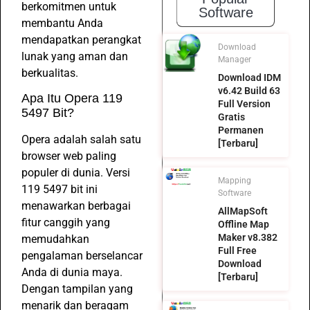
berkomitmen untuk
Software
membantu Anda
mendapatkan perangkat
Download
lunak yang aman dan
Manager
berkualitas.
Download IDM
v6.42 Build 63
Apa Itu Opera 119
Full Version
5497 Bit?
Gratis
Permanen
Opera adalah salah satu
[Terbaru]
browser web paling
populer di dunia. Versi
Mapping
119 5497 bit ini
Software
menawarkan berbagai
AllMapSoft
fitur canggih yang
Offline Map
Maker v8.382
memudahkan
Full Free
pengalaman berselancar
Download
Anda di dunia maya.
[Terbaru]
Dengan tampilan yang
menarik dan beragam