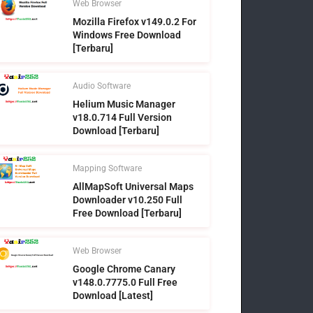
Web Browser
Mozilla Firefox v149.0.2 For
Windows Free Download
[Terbaru]
Audio Software
Helium Music Manager
v18.0.714 Full Version
Download [Terbaru]
Mapping Software
AllMapSoft Universal Maps
Downloader v10.250 Full
Free Download [Terbaru]
Web Browser
Google Chrome Canary
v148.0.7775.0 Full Free
Download [Latest]