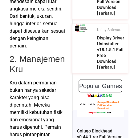
mendesain kapal luar
Full Version
Download
angkasa mereka sendiri.
[Terbaru]
Dari bentuk, ukuran,
hingga interior, semua
Utility Software
dapat disesuaikan sesuai
dengan keinginan
Display Driver
Uninstaller
pemain.
v18.1.5.1 Full
Free
2. Manajemen
Download
Kru
[Terbaru]
Kru dalam permainan
Popular Games
bukan hanya sekedar
karakter yang bisa
diperintah. Mereka
memiliki kebutuhan fisik
dan emosional yang
harus dipenuhi. Pemain
Colugo Blockhead
harus pintar-pintar
v0.44.1.rar Full Version