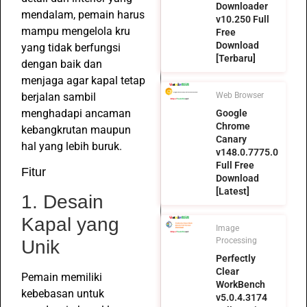
Downloader
mendalam, pemain harus
v10.250 Full
mampu mengelola kru
Free
Download
yang tidak berfungsi
[Terbaru]
dengan baik dan
menjaga agar kapal tetap
Web Browser
berjalan sambil
menghadapi ancaman
Google
Chrome
kebangkrutan maupun
Canary
hal yang lebih buruk.
v148.0.7775.0
Full Free
Fitur
Download
[Latest]
1. Desain
Kapal yang
Image
Processing
Unik
Perfectly
Clear
Pemain memiliki
WorkBench
kebebasan untuk
v5.0.4.3174