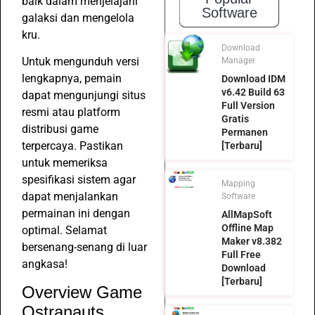
baik dalam menjelajahi
Software
galaksi dan mengelola
kru.
Download
Untuk mengunduh versi
Manager
lengkapnya, pemain
Download IDM
v6.42 Build 63
dapat mengunjungi situs
Full Version
resmi atau platform
Gratis
distribusi game
Permanen
terpercaya. Pastikan
[Terbaru]
untuk memeriksa
spesifikasi sistem agar
Mapping
dapat menjalankan
Software
permainan ini dengan
AllMapSoft
Offline Map
optimal. Selamat
Maker v8.382
bersenang-senang di luar
Full Free
angkasa!
Download
[Terbaru]
Overview Game
Ostranauts