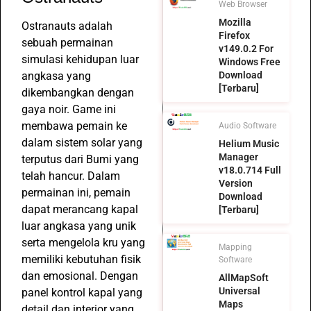
Web Browser
Mozilla
Ostranauts adalah
Firefox
sebuah permainan
v149.0.2 For
simulasi kehidupan luar
Windows Free
Download
angkasa yang
[Terbaru]
dikembangkan dengan
gaya noir. Game ini
membawa pemain ke
Audio Software
dalam sistem solar yang
Helium Music
Manager
terputus dari Bumi yang
v18.0.714 Full
telah hancur. Dalam
Version
permainan ini, pemain
Download
dapat merancang kapal
[Terbaru]
luar angkasa yang unik
serta mengelola kru yang
Mapping
memiliki kebutuhan fisik
Software
dan emosional. Dengan
AllMapSoft
Universal
panel kontrol kapal yang
Maps
detail dan interior yang