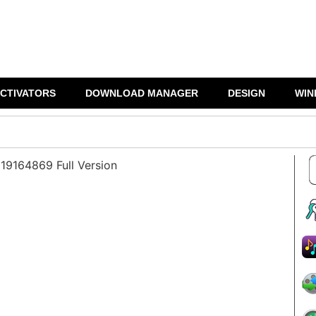
CTIVATORS
DOWNLOAD MANAGER
DESIGN
WIN
 19164869 Full Version