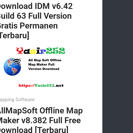
ownload IDM v6.42
uild 63 Full Version
ratis Permanen
Terbaru]
apping Software
llMapSoft Offline Map
aker v8.382 Full Free
ownload [Terbaru]