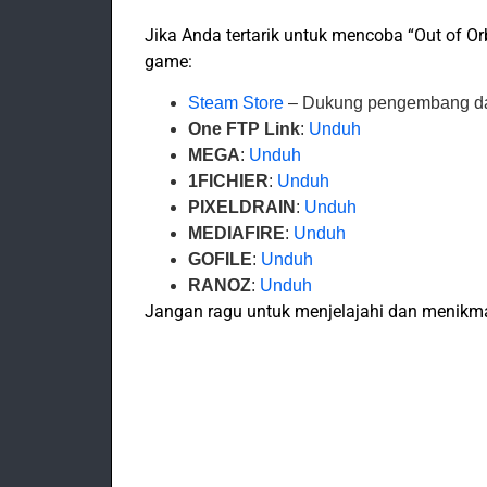
Jika Anda tertarik untuk mencoba “Out of O
game:
Steam Store
– Dukung pengembang da
One FTP Link
:
Unduh
MEGA
:
Unduh
1FICHIER
:
Unduh
PIXELDRAIN
:
Unduh
MEDIAFIRE
:
Unduh
GOFILE
:
Unduh
RANOZ
:
Unduh
Jangan ragu untuk menjelajahi dan menikma