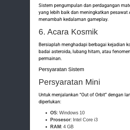
Sistem pengumpulan dan perdagangan mat
yang lebih baik dan meningkatkan pesawat A
menambah kedalaman gameplay.
6. Acara Kosmik
Bersiaplah menghadapi berbagai kejadian ko
badai asteroida, lubang hitam, atau fenom
permainan.
Persyaratan Sistem
Persyaratan Mini
Untuk menjalankan “Out of Orbit” dengan la
diperlukan:
OS
: Windows 10
Prosesor
: Intel Core i3
RAM
: 4 GB