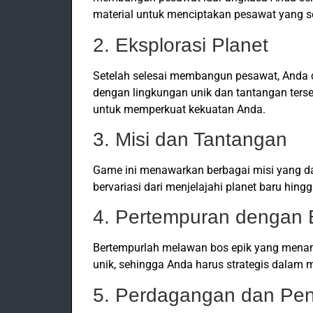
material untuk menciptakan pesawat yang 
2. Eksplorasi Planet
Setelah selesai membangun pesawat, Anda d
dengan lingkungan unik dan tantangan terse
untuk memperkuat kekuatan Anda.
3. Misi dan Tantangan
Game ini menawarkan berbagai misi yang da
bervariasi dari menjelajahi planet baru hing
4. Pertempuran dengan 
Bertempurlah melawan bos epik yang menan
unik, sehingga Anda harus strategis dalam
5. Perdagangan dan Pe