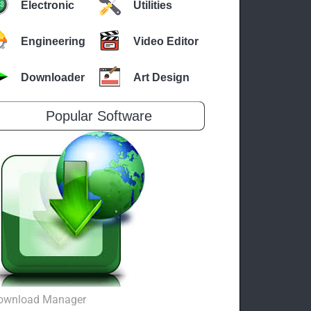
Electronic
Utilities
Engineering
Video Editor
Downloader
Art Design
Popular Software
ownload Manager