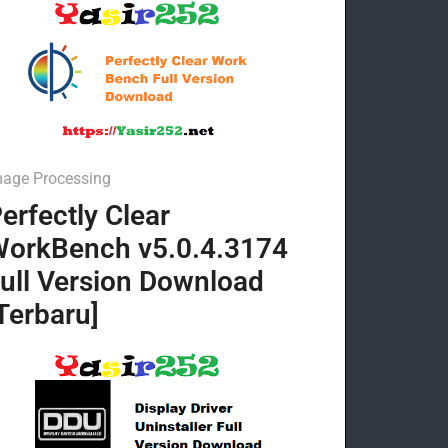
mage Processing
erfectly Clear
orkBench v5.0.4.3174
ull Version Download
Terbaru]