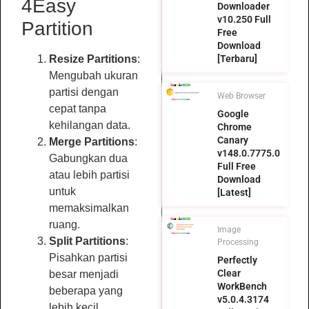
4Easy
Downloader
v10.250 Full
Partition
Free
Download
Resize Partitions
:
[Terbaru]
Mengubah ukuran
partisi dengan
Web Browser
cepat tanpa
Google
kehilangan data.
Chrome
Canary
Merge Partitions
:
v148.0.7775.0
Gabungkan dua
Full Free
atau lebih partisi
Download
untuk
[Latest]
memaksimalkan
ruang.
Image
Split Partitions
:
Processing
Pisahkan partisi
Perfectly
Clear
besar menjadi
WorkBench
beberapa yang
v5.0.4.3174
lebih kecil.