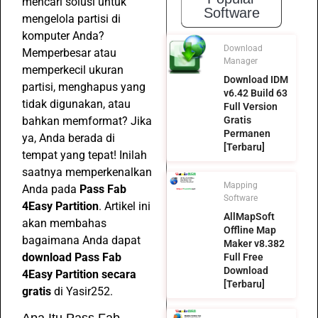
mencari solusi untuk
Software
mengelola partisi di
komputer Anda?
Download
Memperbesar atau
Manager
memperkecil ukuran
Download IDM
partisi, menghapus yang
v6.42 Build 63
tidak digunakan, atau
Full Version
bahkan memformat? Jika
Gratis
Permanen
ya, Anda berada di
[Terbaru]
tempat yang tepat! Inilah
saatnya memperkenalkan
Mapping
Anda pada
Pass Fab
Software
4Easy Partition
. Artikel ini
AllMapSoft
akan membahas
Offline Map
bagaimana Anda dapat
Maker v8.382
download Pass Fab
Full Free
Download
4Easy Partition secara
[Terbaru]
gratis
di Yasir252.
Apa Itu Pass Fab