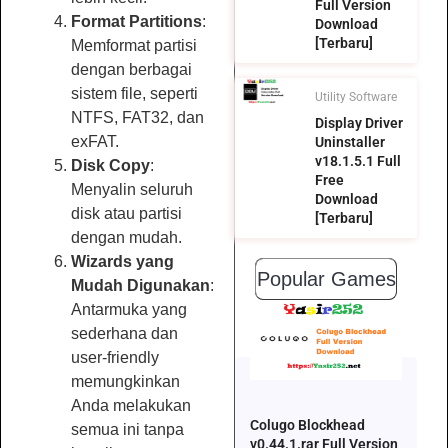
Full Version
Format Partitions
:
Download
[Terbaru]
Memformat partisi
dengan berbagai
sistem file, seperti
Utility Software
NTFS, FAT32, dan
Display Driver
exFAT.
Uninstaller
v18.1.5.1 Full
Disk Copy
:
Free
Menyalin seluruh
Download
disk atau partisi
[Terbaru]
dengan mudah.
Wizards yang
Popular Games
Mudah Digunakan
:
Antarmuka yang
sederhana dan
user-friendly
memungkinkan
Anda melakukan
Colugo Blockhead
semua ini tanpa
v0.44.1.rar Full Version