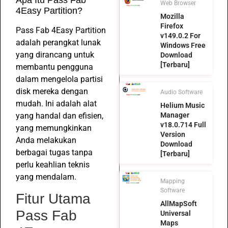
Web Browser
4Easy Partition?
Mozilla
Firefox
Pass Fab 4Easy Partition
v149.0.2 For
adalah perangkat lunak
Windows Free
yang dirancang untuk
Download
[Terbaru]
membantu pengguna
dalam mengelola partisi
disk mereka dengan
Audio Software
mudah. Ini adalah alat
Helium Music
yang handal dan efisien,
Manager
v18.0.714 Full
yang memungkinkan
Version
Anda melakukan
Download
berbagai tugas tanpa
[Terbaru]
perlu keahlian teknis
yang mendalam.
Mapping
Software
Fitur Utama
AllMapSoft
Pass Fab
Universal
Maps