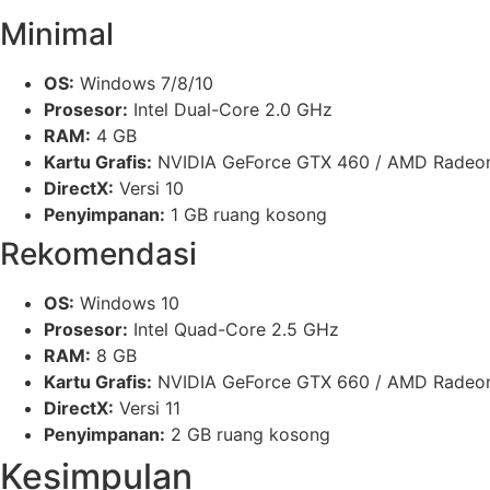
Minimal
OS:
Windows 7/8/10
Prosesor:
Intel Dual-Core 2.0 GHz
RAM:
4 GB
Kartu Grafis:
NVIDIA GeForce GTX 460 / AMD Radeo
DirectX:
Versi 10
Penyimpanan:
1 GB ruang kosong
Rekomendasi
OS:
Windows 10
Prosesor:
Intel Quad-Core 2.5 GHz
RAM:
8 GB
Kartu Grafis:
NVIDIA GeForce GTX 660 / AMD Radeo
DirectX:
Versi 11
Penyimpanan:
2 GB ruang kosong
Kesimpulan