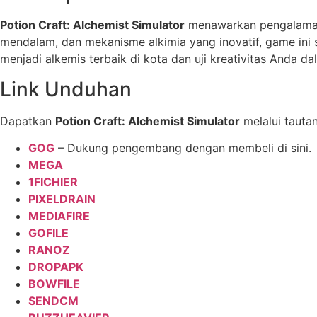
Potion Craft: Alchemist Simulator
menawarkan pengalaman 
mendalam, dan mekanisme alkimia yang inovatif, game ini 
menjadi alkemis terbaik di kota dan uji kreativitas Anda
Link Unduhan
Dapatkan
Potion Craft: Alchemist Simulator
melalui tautan
GOG
– Dukung pengembang dengan membeli di sini.
MEGA
1FICHIER
PIXELDRAIN
MEDIAFIRE
GOFILE
RANOZ
DROPAPK
BOWFILE
SENDCM