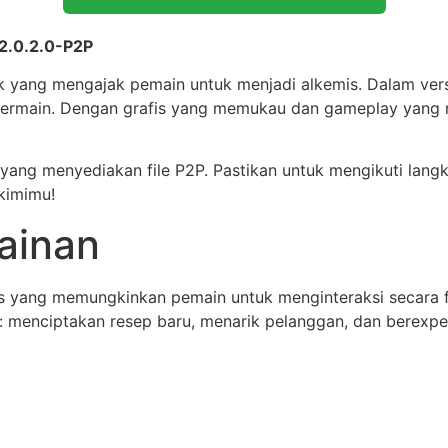
v2.0.2.0-P2P
k yang mengajak pemain untuk menjadi alkemis. Dalam versi
bermain. Dengan grafis yang memukau dan gameplay yang 
 yang menyediakan file P2P. Pastikan untuk mengikuti lang
kimimu!
ainan
is yang memungkinkan pemain untuk menginteraksi secara 
a: menciptakan resep baru, menarik pelanggan, dan berexpe