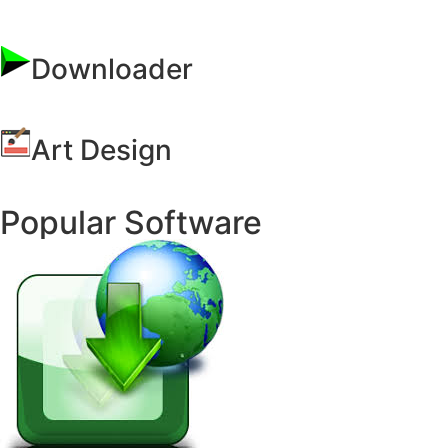
Downloader
Art Design
Popular Software