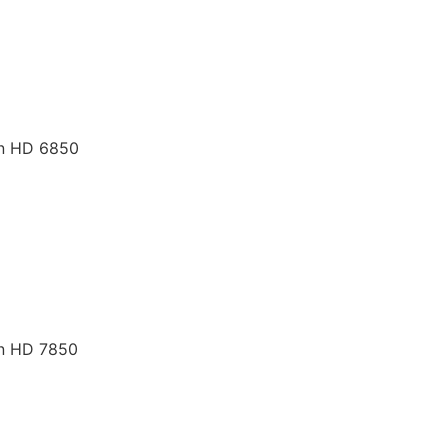
n HD 6850
n HD 7850