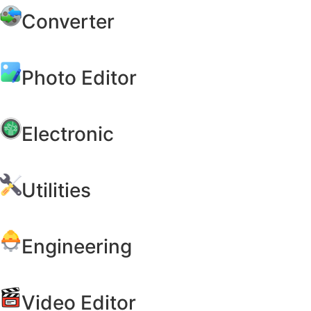
Converter
Photo Editor
Electronic
Utilities
Engineering
Video Editor