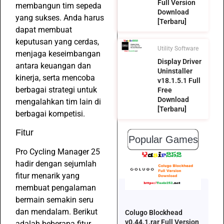
Full Version
membangun tim sepeda
Download
yang sukses. Anda harus
[Terbaru]
dapat membuat
keputusan yang cerdas,
Utility Software
menjaga keseimbangan
Display Driver
antara keuangan dan
Uninstaller
kinerja, serta mencoba
v18.1.5.1 Full
berbagai strategi untuk
Free
Download
mengalahkan tim lain di
[Terbaru]
berbagai kompetisi.
Fitur
Popular Games
Pro Cycling Manager 25
hadir dengan sejumlah
fitur menarik yang
membuat pengalaman
bermain semakin seru
dan mendalam. Berikut
Colugo Blockhead
v0.44.1.rar Full Version
adalah beberapa fitur