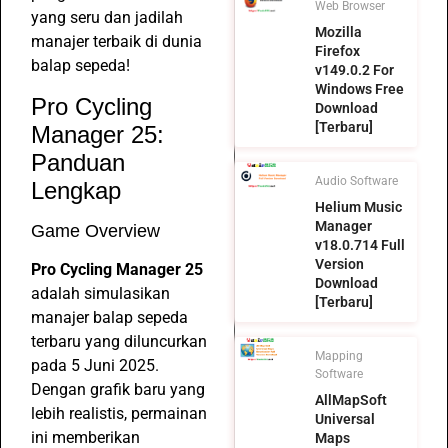
Web Browser
yang seru dan jadilah
Mozilla
manajer terbaik di dunia
Firefox
balap sepeda!
v149.0.2 For
Windows Free
Pro Cycling
Download
[Terbaru]
Manager 25:
Panduan
Audio Software
Lengkap
Helium Music
Manager
Game Overview
v18.0.714 Full
Version
Pro Cycling Manager 25
Download
adalah simulasikan
[Terbaru]
manajer balap sepeda
terbaru yang diluncurkan
Mapping
pada 5 Juni 2025.
Software
Dengan grafik baru yang
AllMapSoft
lebih realistis, permainan
Universal
ini memberikan
Maps