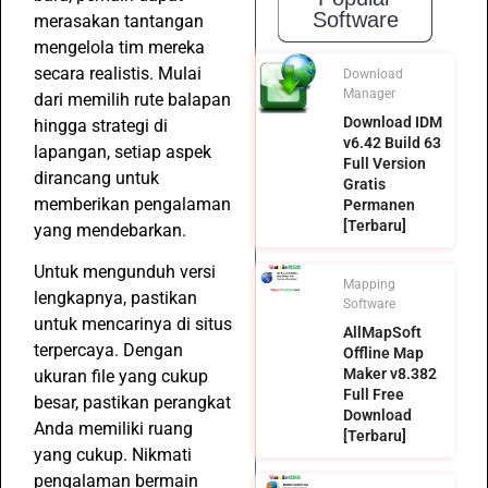
Software
merasakan tantangan
mengelola tim mereka
secara realistis. Mulai
Download
Manager
dari memilih rute balapan
Download IDM
hingga strategi di
v6.42 Build 63
lapangan, setiap aspek
Full Version
dirancang untuk
Gratis
memberikan pengalaman
Permanen
[Terbaru]
yang mendebarkan.
Untuk mengunduh versi
Mapping
lengkapnya, pastikan
Software
untuk mencarinya di situs
AllMapSoft
terpercaya. Dengan
Offline Map
Maker v8.382
ukuran file yang cukup
Full Free
besar, pastikan perangkat
Download
Anda memiliki ruang
[Terbaru]
yang cukup. Nikmati
pengalaman bermain