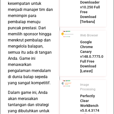
Downloader
kesempatan untuk
v10.250 Full
menjadi manajer tim dan
Free
memimpin para
Download
pembalap menuju
[Terbaru]
puncak prestasi. Dari
memilih sponsor hingga
Web Browser
merekrut pembalap dan
Google
mengelola balapan,
Chrome
Canary
semua itu ada di tangan
v148.0.7775.0
Anda. Game ini
Full Free
menawarkan
Download
pengalaman mendalam
[Latest]
di dunia balap sepeda
yang sangat kompetitif.
Image
Processing
Dalam game ini, Anda
Perfectly
akan merasakan
Clear
tantangan dan strategi
WorkBench
yang dibutuhkan untuk
v5.0.4.3174