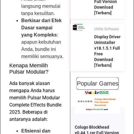
Full Version
langsung memulai
Download
[Terbaru]
tanpa kesulitan.
Berkisar dari Efek
Dasar sampai
Utility Software
yang Kompleks
:
Display Driver
apapun kebutuhan
Uninstaller
v18.1.5.1 Full
Anda, bundle ini
Free
memiliki semuanya.
Download
Kenapa Memilih
[Terbaru]
Pulsar Modular?
Popular Games
Ada banyak alasan
mengapa Anda harus
memilih Pulsar Modular
Complete Effects Bundle
2025. Beberapa di
antaranya adalah:
Colugo Blockhead
Efisiensi dan
v0.44.1.rar Full Version