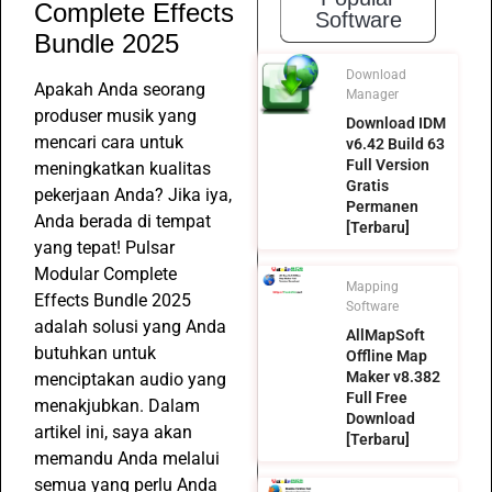
Complete Effects
Software
Bundle 2025
Download
Apakah Anda seorang
Manager
produser musik yang
Download IDM
mencari cara untuk
v6.42 Build 63
Full Version
meningkatkan kualitas
Gratis
pekerjaan Anda? Jika iya,
Permanen
Anda berada di tempat
[Terbaru]
yang tepat! Pulsar
Modular Complete
Mapping
Effects Bundle 2025
Software
adalah solusi yang Anda
AllMapSoft
butuhkan untuk
Offline Map
Maker v8.382
menciptakan audio yang
Full Free
menakjubkan. Dalam
Download
artikel ini, saya akan
[Terbaru]
memandu Anda melalui
semua yang perlu Anda