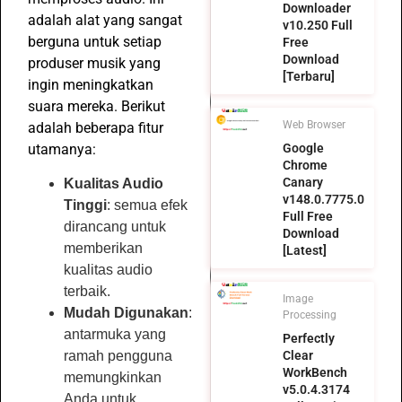
Downloader
adalah alat yang sangat
v10.250 Full
berguna untuk setiap
Free
Download
produser musik yang
[Terbaru]
ingin meningkatkan
suara mereka. Berikut
Web Browser
adalah beberapa fitur
utamanya:
Google
Chrome
Canary
Kualitas Audio
v148.0.7775.0
Tinggi
: semua efek
Full Free
dirancang untuk
Download
memberikan
[Latest]
kualitas audio
terbaik.
Image
Mudah Digunakan
:
Processing
antarmuka yang
Perfectly
Clear
ramah pengguna
WorkBench
memungkinkan
v5.0.4.3174
Anda untuk