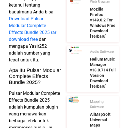
Web Browser
ketahui tentang
Mozilla
bagaimana Anda bisa
Firefox
Download Pulsar
v149.0.2 For
Modular Complete
Windows Free
Download
Effects Bundle 2025 rar
[Terbaru]
download free
dan
mengapa Yasir252
Audio Software
adalah sumber yang
Helium Music
tepat untuk itu.
Manager
Apa Itu Pulsar Modular
v18.0.714 Full
Version
Complete Effects
Download
Bundle 2025?
[Terbaru]
Pulsar Modular Complete
Effects Bundle 2025
Mapping
adalah kumpulan plugin
Software
yang menawarkan
AllMapSoft
Universal
berbagai efek untuk
Maps
memproses audio. Ini