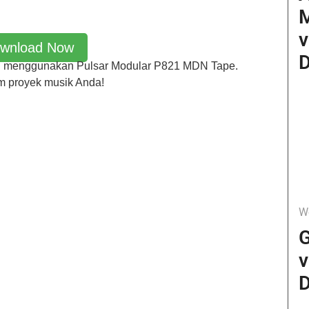
v
wnload Now
D
n menggunakan Pulsar Modular P821 MDN Tape.
m proyek musik Anda!
W
G
v
D