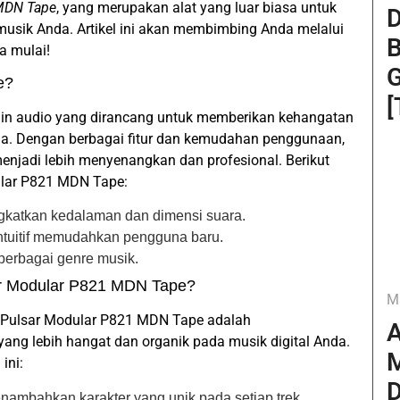
MDN Tape
, yang merupakan alat yang luar biasa untuk
D
musik Anda. Artikel ini akan membimbing Anda melalui
B
a mulai!
G
e?
[
in audio yang dirancang untuk memberikan kehangatan
nda. Dengan berbagai fitur dan kemudahan penggunaan,
enjadi lebih menyenangkan dan profesional. Berikut
ular P821 MDN Tape:
katkan kedalaman dan dimensi suara.
intuitif memudahkan pengguna baru.
berbagai genre musik.
r Modular P821 MDN Tape?
M
 Pulsar Modular P821 MDN Tape adalah
A
g lebih hangat dan organik pada musik digital Anda.
M
ini:
D
enambahkan karakter yang unik pada setiap trek.