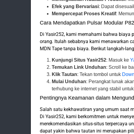
Efek yang Bervariasi
: Dapat disesua
Mempercepat Proses Kreatif
: Memung
Cara Mendapatkan Pulsar Modular P82
Di Yasir252, kami memahami bahwa biaya p
orang. Itulah sebabnya kami menawarkan c
MDN Tape tanpa biaya. Berikut langkah-lan
Kunjungi Situs Yasir252
: Masuk ke
Y
Temukan Link Unduhan
: Scroll ke 
Klik Tautan
: Tekan tombol untuk
Down
Mulai Unduhan
: Perangkat lunak aka
terhubung ke internet yang stabil untu
Pentingnya Keamanan dalam Mengund
Salah satu kekhawatiran yang umum saat 
Di Yasir252, kami berkomitmen untuk meny
merekomendasikan situs-situs terpercaya un
dapat yakin bahwa tautan ini merupakan pi