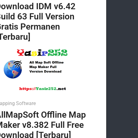
ownload IDM v6.42
uild 63 Full Version
ratis Permanen
Terbaru]
apping Software
llMapSoft Offline Map
aker v8.382 Full Free
ownload [Terbaru]