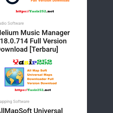
udio Software
elium Music Manager
18.0.714 Full Version
ownload [Terbaru]
apping Software
llMapSoft Universal