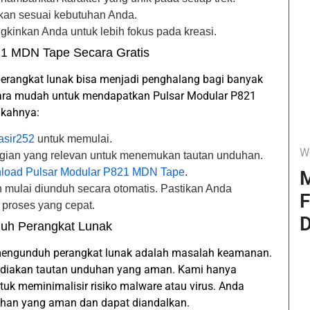
ikan sesuai kebutuhan Anda.
kinkan Anda untuk lebih fokus pada kreasi.
1 MDN Tape Secara Gratis
erangkat lunak bisa menjadi penghalang bagi banyak
ara mudah untuk mendapatkan Pulsar Modular P821
gkahnya:
asir252
untuk memulai.
W
bagian yang relevan untuk menemukan tautan unduhan.
load Pulsar Modular P821 MDN Tape
.
M
n mulai diunduh secara otomatis. Pastikan Anda
F
k proses yang cepat.
D
uh Perangkat Lunak
mengunduh perangkat lunak adalah masalah keamanan.
ediakan tautan unduhan yang aman. Kami hanya
tuk meminimalisir risiko malware atau virus. Anda
lihan yang aman dan dapat diandalkan.