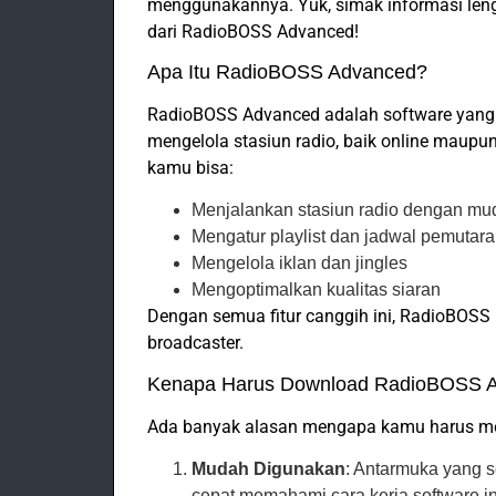
menggunakannya. Yuk, simak informasi lengk
dari RadioBOSS Advanced!
Apa Itu RadioBOSS Advanced?
RadioBOSS Advanced adalah software yang
mengelola stasiun radio, baik online maup
kamu bisa:
Menjalankan stasiun radio dengan mu
Mengatur playlist dan jadwal pemutar
Mengelola iklan dan jingles
Mengoptimalkan kualitas siaran
Dengan semua fitur canggih ini, RadioBOSS m
broadcaster.
Kenapa Harus Download RadioBOSS 
Ada banyak alasan mengapa kamu harus 
Mudah Digunakan
: Antarmuka yang
cepat memahami cara kerja software in