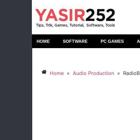
HOME
SOFTWARE
PC GAMES
A
Home
»
Audio Production
»
RadioB