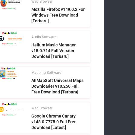
Web Browser
Mozilla Firefox v149.0.2 For
Windows Free Download
[Terbaru]
Audio Software
Helium Music Manager
v18.0.714 Full Version
Download [Terbaru]
Mapping Software
AllMapSoft Universal Maps
Downloader v10.250 Full
Free Download [Terbaru]
Web Browser
Google Chrome Canary
v148.0.7775.0 Full Free
Download [Latest]