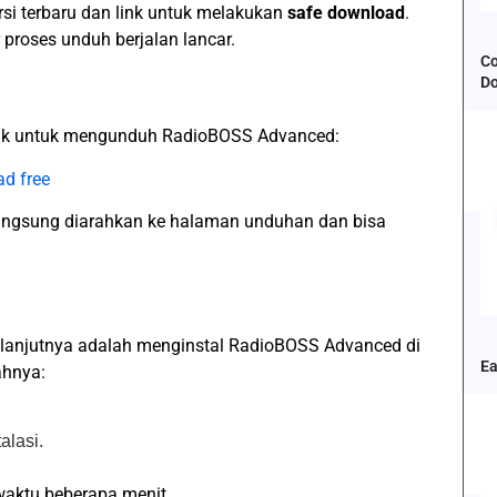
si terbaru dan link untuk melakukan
safe download
.
 proses unduh berjalan lancar.
Co
D
ink untuk mengunduh RadioBOSS Advanced:
d free
langsung diarahkan ke halaman unduhan dan bisa
selanjutnya adalah menginstal RadioBOSS Advanced di
Ea
ahnya:
alasi.
waktu beberapa menit.