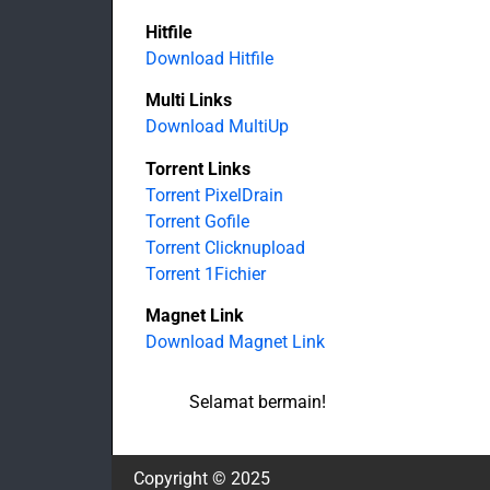
Hitfile
Download Hitfile
Multi Links
Download MultiUp
Torrent Links
Torrent PixelDrain
Torrent Gofile
Torrent Clicknupload
Torrent 1Fichier
Magnet Link
Download Magnet Link
Selamat bermain!
Copyright © 2025