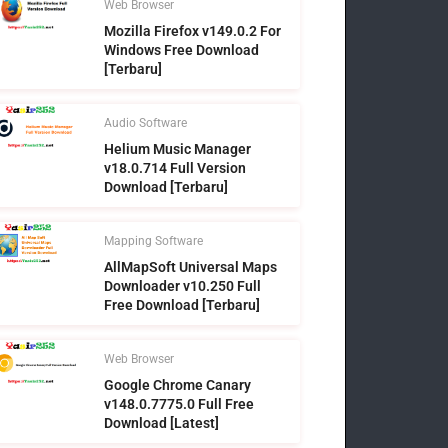
Web Browser
Mozilla Firefox v149.0.2 For
Windows Free Download
[Terbaru]
Audio Software
Helium Music Manager
v18.0.714 Full Version
Download [Terbaru]
Mapping Software
AllMapSoft Universal Maps
Downloader v10.250 Full
Free Download [Terbaru]
Web Browser
Google Chrome Canary
v148.0.7775.0 Full Free
Download [Latest]