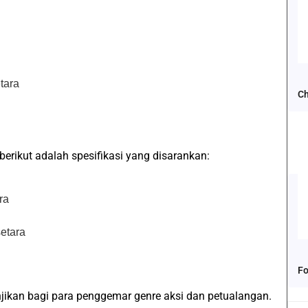
tara
Ch
i
erikut adalah spesifikasi yang disarankan:
ra
etara
Fo
jikan bagi para penggemar genre aksi dan petualangan.