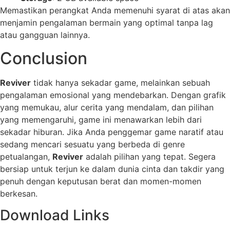
Memastikan perangkat Anda memenuhi syarat di atas akan
menjamin pengalaman bermain yang optimal tanpa lag
atau gangguan lainnya.
Conclusion
Reviver
tidak hanya sekadar game, melainkan sebuah
pengalaman emosional yang mendebarkan. Dengan grafik
yang memukau, alur cerita yang mendalam, dan pilihan
yang memengaruhi, game ini menawarkan lebih dari
sekadar hiburan. Jika Anda penggemar game naratif atau
sedang mencari sesuatu yang berbeda di genre
petualangan,
Reviver
adalah pilihan yang tepat. Segera
bersiap untuk terjun ke dalam dunia cinta dan takdir yang
penuh dengan keputusan berat dan momen-momen
berkesan.
Download Links