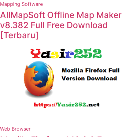
Mapping Software
AllMapSoft Offline Map Maker
v8.382 Full Free Download
[Terbaru]
Web Browser