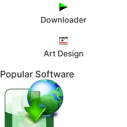
Downloader
Art Design
Popular Software