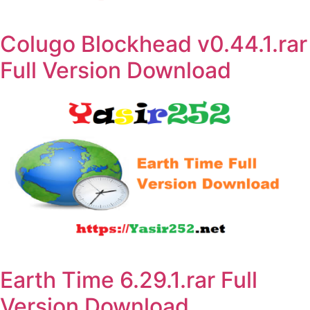
Colugo Blockhead v0.44.1.rar
Full Version Download
Earth Time 6.29.1.rar Full
Version Download