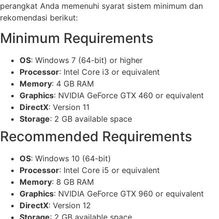
perangkat Anda memenuhi syarat sistem minimum dan
rekomendasi berikut:
Minimum Requirements
OS
: Windows 7 (64-bit) or higher
Processor
: Intel Core i3 or equivalent
Memory
: 4 GB RAM
Graphics
: NVIDIA GeForce GTX 460 or equivalent
DirectX
: Version 11
Storage
: 2 GB available space
Recommended Requirements
OS
: Windows 10 (64-bit)
Processor
: Intel Core i5 or equivalent
Memory
: 8 GB RAM
Graphics
: NVIDIA GeForce GTX 960 or equivalent
DirectX
: Version 12
Storage
: 2 GB available space