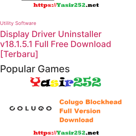
Utility Software
Display Driver Uninstaller
v18.1.5.1 Full Free Download
[Terbaru]
Popular Games