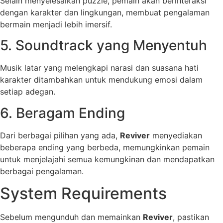
Selain menyelesaikan puzzle, pemain akan berinteraksi
dengan karakter dan lingkungan, membuat pengalaman
bermain menjadi lebih imersif.
5. Soundtrack yang Menyentuh
Musik latar yang melengkapi narasi dan suasana hati
karakter ditambahkan untuk mendukung emosi dalam
setiap adegan.
6. Beragam Ending
Dari berbagai pilihan yang ada,
Reviver
menyediakan
beberapa ending yang berbeda, memungkinkan pemain
untuk menjelajahi semua kemungkinan dan mendapatkan
berbagai pengalaman.
System Requirements
Sebelum mengunduh dan memainkan
Reviver
, pastikan