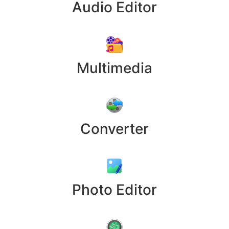
Audio Editor
Multimedia
Converter
Photo Editor