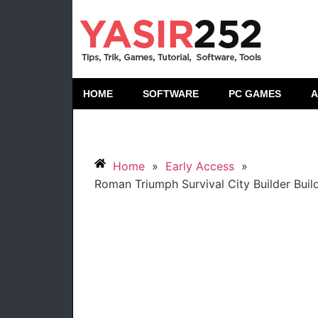
HOME
SOFTWARE
PC GAMES
A
Home
»
Early Access
»
Roman Triumph Survival City Builder Buil