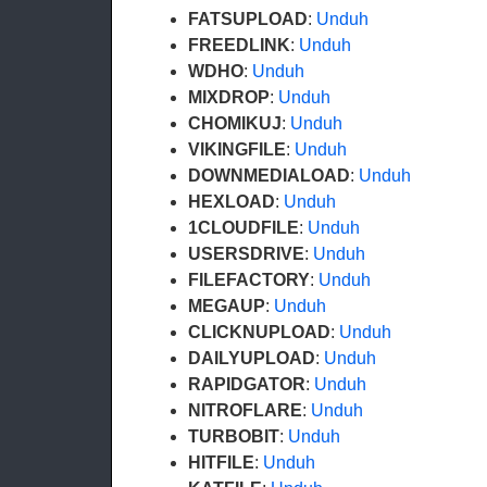
FATSUPLOAD
:
Unduh
FREEDLINK
:
Unduh
WDHO
:
Unduh
MIXDROP
:
Unduh
CHOMIKUJ
:
Unduh
VIKINGFILE
:
Unduh
DOWNMEDIALOAD
:
Unduh
HEXLOAD
:
Unduh
1CLOUDFILE
:
Unduh
USERSDRIVE
:
Unduh
FILEFACTORY
:
Unduh
MEGAUP
:
Unduh
CLICKNUPLOAD
:
Unduh
DAILYUPLOAD
:
Unduh
RAPIDGATOR
:
Unduh
NITROFLARE
:
Unduh
TURBOBIT
:
Unduh
HITFILE
:
Unduh