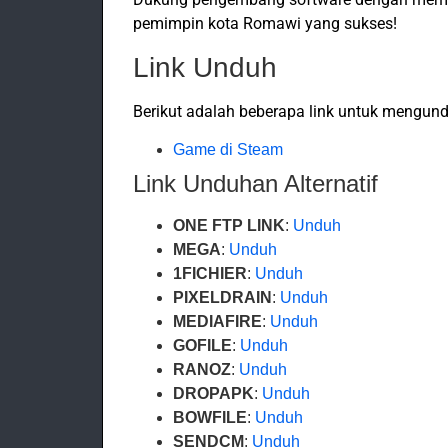
pemimpin kota Romawi yang sukses!
Link Unduh
Berikut adalah beberapa link untuk mengun
Game di Steam
Link Unduhan Alternatif
ONE FTP LINK
:
Unduh
MEGA
:
Unduh
1FICHIER
:
Unduh
PIXELDRAIN
:
Unduh
MEDIAFIRE
:
Unduh
GOFILE
:
Unduh
RANOZ
:
Unduh
DROPAPK
:
Unduh
BOWFILE
:
Unduh
SENDCM
:
Unduh