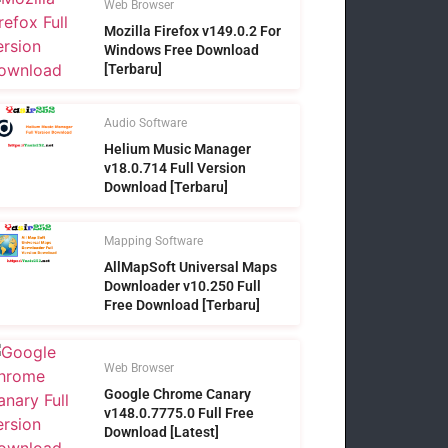
Web Browser
Mozilla Firefox v149.0.2 For
Windows Free Download
[Terbaru]
Audio Software
Helium Music Manager
v18.0.714 Full Version
Download [Terbaru]
Mapping Software
AllMapSoft Universal Maps
Downloader v10.250 Full
Free Download [Terbaru]
Web Browser
Google Chrome Canary
v148.0.7775.0 Full Free
Download [Latest]