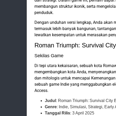
dan strategi. Dalam game ini, pemain dap
membangun struktur ikonik, serta mengelo
penduduk.
Dengan unduhan versi lengkap, Anda akan m
termasuk lebih banyak bangunan, tantanga
lewatkan kesempatan untuk merasakan pen
Roman Triumph: Survival City
Sekilas Game
Di tepi utara kekaisaran, sebuah kota Roma
mengembangkan kota Anda, menyenangkan 
dan mitologis untuk mencapai Kemenanga
sebuah game Indie yang menggabungkan elem
Access.
Judul
: Roman Triumph: Survival City B
Genre
: Indie, Simulasi, Strategi, Early
Tanggal Rilis
: 3 April 2025