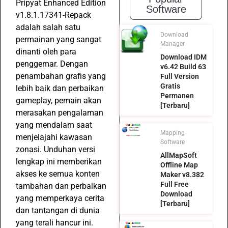
Pripyat Enhanced Edition
Software
v1.8.1.17341-Repack
adalah salah satu
Download
permainan yang sangat
Manager
dinanti oleh para
Download IDM
penggemar. Dengan
v6.42 Build 63
penambahan grafis yang
Full Version
Gratis
lebih baik dan perbaikan
Permanen
gameplay, pemain akan
[Terbaru]
merasakan pengalaman
yang mendalam saat
Mapping
menjelajahi kawasan
Software
zonasi. Unduhan versi
AllMapSoft
lengkap ini memberikan
Offline Map
akses ke semua konten
Maker v8.382
Full Free
tambahan dan perbaikan
Download
yang memperkaya cerita
[Terbaru]
dan tantangan di dunia
yang terali hancur ini.