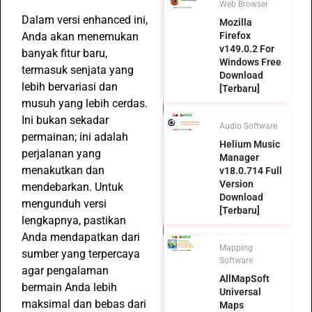
Web Browser
Dalam versi enhanced ini,
Mozilla
Anda akan menemukan
Firefox
v149.0.2 For
banyak fitur baru,
Windows Free
termasuk senjata yang
Download
lebih bervariasi dan
[Terbaru]
musuh yang lebih cerdas.
Ini bukan sekadar
Audio Software
permainan; ini adalah
Helium Music
perjalanan yang
Manager
menakutkan dan
v18.0.714 Full
Version
mendebarkan. Untuk
Download
mengunduh versi
[Terbaru]
lengkapnya, pastikan
Anda mendapatkan dari
Mapping
sumber yang terpercaya
Software
agar pengalaman
AllMapSoft
bermain Anda lebih
Universal
maksimal dan bebas dari
Maps