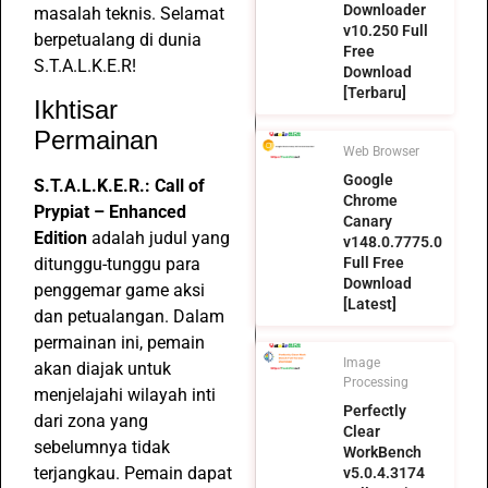
Downloader
masalah teknis. Selamat
v10.250 Full
berpetualang di dunia
Free
S.T.A.L.K.E.R!
Download
[Terbaru]
Ikhtisar
Permainan
Web Browser
Google
S.T.A.L.K.E.R.: Call of
Chrome
Prypiat – Enhanced
Canary
Edition
adalah judul yang
v148.0.7775.0
ditunggu-tunggu para
Full Free
Download
penggemar game aksi
[Latest]
dan petualangan. Dalam
permainan ini, pemain
Image
akan diajak untuk
Processing
menjelajahi wilayah inti
Perfectly
dari zona yang
Clear
sebelumnya tidak
WorkBench
terjangkau. Pemain dapat
v5.0.4.3174