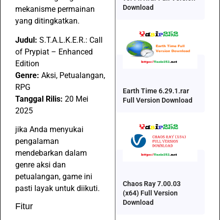
Download
mekanisme permainan
yang ditingkatkan.
Judul:
S.T.A.L.K.E.R.: Call
of Prypiat – Enhanced
Edition
Genre:
Aksi, Petualangan,
RPG
Earth Time 6.29.1.rar
Tanggal Rilis:
20 Mei
Full Version Download
2025
jika Anda menyukai
pengalaman
mendebarkan dalam
genre aksi dan
petualangan, game ini
Chaos Ray 7.00.03
pasti layak untuk diikuti.
(x64) Full Version
Download
Fitur