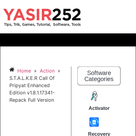
Home
»
Action
»
Software
S.T.A.L.K.E.R Call Of
Categories
Pripyat Enhanced
Edition v1.8.1.17341-
Repack Full Version
Activator
Recovery