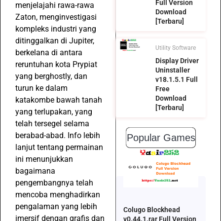
Full Version
menjelajahi rawa-rawa
Download
Zaton, menginvestigasi
[Terbaru]
kompleks industri yang
ditinggalkan di Jupiter,
Utility Software
berkelana di antara
Display Driver
reruntuhan kota Prypiat
Uninstaller
yang berghostly, dan
v18.1.5.1 Full
turun ke dalam
Free
Download
katakombe bawah tanah
[Terbaru]
yang terlupakan, yang
telah tersegel selama
berabad-abad. Info lebih
Popular Games
lanjut tentang permainan
ini menunjukkan
bagaimana
pengembangnya telah
mencoba menghadirkan
pengalaman yang lebih
Colugo Blockhead
imersif dengan grafis dan
v0.44.1.rar Full Version