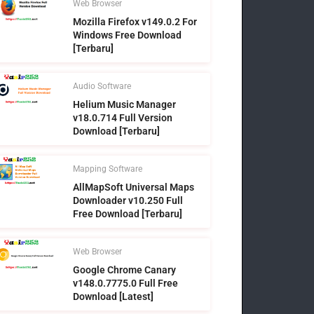
Web Browser
Mozilla Firefox v149.0.2 For
Windows Free Download
[Terbaru]
Audio Software
Helium Music Manager
v18.0.714 Full Version
Download [Terbaru]
Mapping Software
AllMapSoft Universal Maps
Downloader v10.250 Full
Free Download [Terbaru]
Web Browser
Google Chrome Canary
v148.0.7775.0 Full Free
Download [Latest]