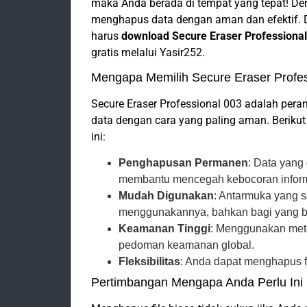
maka Anda berada di tempat yang tepat! D
menghapus data dengan aman dan efektif. 
harus
download Secure Eraser Professiona
gratis melalui Yasir252.
Mengapa Memilih Secure Eraser Profes
Secure Eraser Professional 003 adalah per
data dengan cara yang paling aman. Berik
ini:
Penghapusan Permanen
: Data yang
membantu mencegah kebocoran informas
Mudah Digunakan
: Antarmuka yang s
menggunakannya, bahkan bagi yang ba
Keamanan Tinggi
: Menggunakan meto
pedoman keamanan global.
Fleksibilitas
: Anda dapat menghapus fi
Pertimbangan Mengapa Anda Perlu Ini