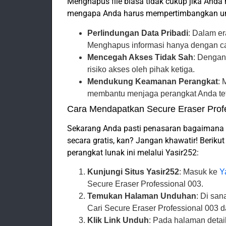
Menghapus file biasa tidak cukup jika And
mengapa Anda harus mempertimbangkan un
Perlindungan Data Pribadi
: Dalam er
Menghapus informasi hanya dengan ca
Mencegah Akses Tidak Sah
: Dengan
risiko akses oleh pihak ketiga.
Mendukung Keamanan Perangkat
: 
membantu menjaga perangkat Anda te
Cara Mendapatkan Secure Eraser Profe
Sekarang Anda pasti penasaran bagaimana
secara gratis, kan? Jangan khawatir! Beri
perangkat lunak ini melalui Yasir252:
Kunjungi Situs Yasir252
: Masuk ke
Y
Secure Eraser Professional 003.
Temukan Halaman Unduhan
: Di san
Cari Secure Eraser Professional 003 da
Klik Link Unduh
: Pada halaman detai