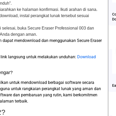
nduh”.
iarahkan ke halaman konfirmasi. Ikuti arahan di sana.
Co
download, instal perangkat lunak tersebut sesuai
D
si selesai, buka Secure Eraser Professional 003 dan
 Anda dengan aman.
ah dapat mendownload dan menggunakan Secure Eraser
 link langsung untuk melakukan unduhan:
Download
engar?
alkan untuk mendownload berbagai software secara
Ea
gguna untuk rangkaian perangkat lunak yang aman dan
software dan pembaruan yang rutin, kami berkomitmen
laman terbaik.
2?