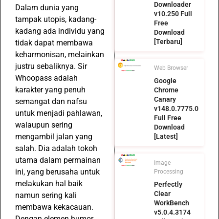
Downloader
Dalam dunia yang
v10.250 Full
tampak utopis, kadang-
Free
kadang ada individu yang
Download
[Terbaru]
tidak dapat membawa
keharmonisan, melainkan
justru sebaliknya. Sir
Web Browser
Whoopass adalah
Google
karakter yang penuh
Chrome
Canary
semangat dan nafsu
v148.0.7775.0
untuk menjadi pahlawan,
Full Free
walaupun sering
Download
mengambil jalan yang
[Latest]
salah. Dia adalah tokoh
utama dalam permainan
Image
ini, yang berusaha untuk
Processing
melakukan hal baik
Perfectly
Clear
namun sering kali
WorkBench
membawa kekacauan.
v5.0.4.3174
Dengan elemen humor