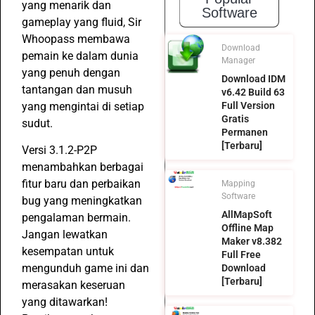
yang menarik dan
Software
gameplay yang fluid, Sir
Whoopass membawa
Download
pemain ke dalam dunia
Manager
yang penuh dengan
Download IDM
tantangan dan musuh
v6.42 Build 63
yang mengintai di setiap
Full Version
Gratis
sudut.
Permanen
[Terbaru]
Versi 3.1.2-P2P
menambahkan berbagai
fitur baru dan perbaikan
Mapping
Software
bug yang meningkatkan
AllMapSoft
pengalaman bermain.
Offline Map
Jangan lewatkan
Maker v8.382
kesempatan untuk
Full Free
mengunduh game ini dan
Download
[Terbaru]
merasakan keseruan
yang ditawarkan!