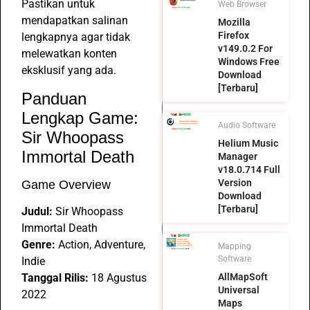
Pastikan untuk
Web Browser
mendapatkan salinan
Mozilla
Firefox
lengkapnya agar tidak
v149.0.2 For
melewatkan konten
Windows Free
eksklusif yang ada.
Download
[Terbaru]
Panduan
Lengkap Game:
Audio Software
Sir Whoopass
Helium Music
Immortal Death
Manager
v18.0.714 Full
Version
Game Overview
Download
[Terbaru]
Judul:
Sir Whoopass
Immortal Death
Genre:
Action, Adventure,
Mapping
Software
Indie
Tanggal Rilis:
18 Agustus
AllMapSoft
Universal
2022
Maps