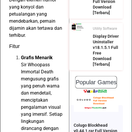
Full Version
yang konyol dan
Download
[Terbaru]
petualangan yang
mendebarkan, pemain
dijamin akan tertawa dan
Utility Software
terhibur.
Display Driver
Uninstaller
Fitur
v18.1.5.1 Full
Free
Grafis Menarik
Download
Sir Whoopass
[Terbaru]
Immortal Death
mengusung grafis
Popular Games
yang penuh warna
dan mendetail,
menciptakan
pengalaman visual
yang imersif. Setiap
lingkungan
Colugo Blockhead
dirancang dengan
v0.44.1.rar Full Version