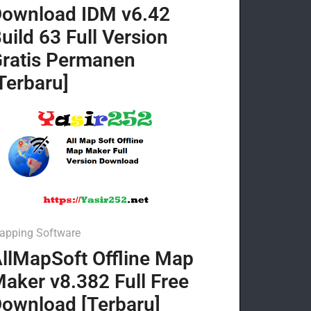
ownload IDM v6.42
uild 63 Full Version
ratis Permanen
Terbaru]
apping Software
llMapSoft Offline Map
aker v8.382 Full Free
ownload [Terbaru]