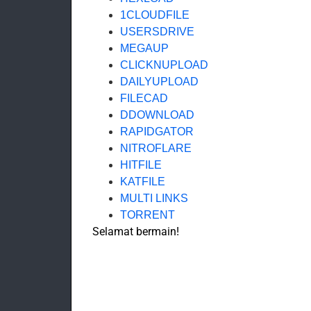
1CLOUDFILE
USERSDRIVE
MEGAUP
CLICKNUPLOAD
DAILYUPLOAD
FILECAD
DDOWNLOAD
RAPIDGATOR
NITROFLARE
HITFILE
KATFILE
MULTI LINKS
TORRENT
Selamat bermain!