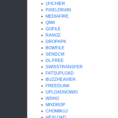
1FICHIER
PIXELDRAIN
MEDIAFIRE
QIWI
GOFILE
RANOZ
DROPAPK
BOWFILE
SENDCM
DL.FREE
SWISSTRANSFER
FATSUPLOAD
BUZZHEAVIER
FREEDLINK
UPLOADNOWIO
WDHO
MIXDROP
CHOMIKUJ
HEXLOAD