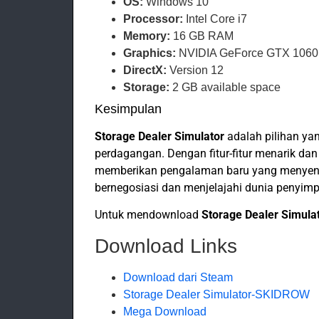
OS:
Windows 10
Processor:
Intel Core i7
Memory:
16 GB RAM
Graphics:
NVIDIA GeForce GTX 1060
DirectX:
Version 12
Storage:
2 GB available space
Kesimpulan
Storage Dealer Simulator
adalah pilihan ya
perdagangan. Dengan fitur-fitur menarik da
memberikan pengalaman baru yang menyena
bernegosiasi dan menjelajahi dunia penyimp
Untuk mendownload
Storage Dealer Simula
Download Links
Download dari Steam
Storage Dealer Simulator-SKIDROW
Mega Download