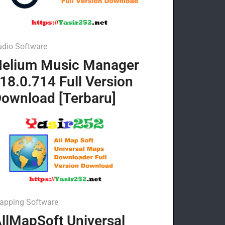
udio Software
elium Music Manager
18.0.714 Full Version
ownload [Terbaru]
apping Software
llMapSoft Universal