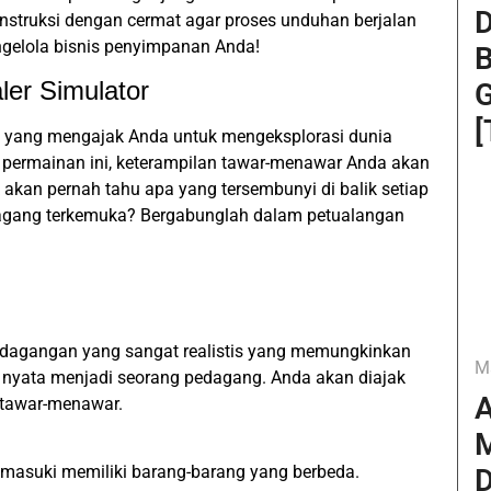
D
instruksi dengan cermat agar proses unduhan berjalan
gelola bisnis penyimpanan Anda!
B
er Simulator
G
[
 yang mengajak Anda untuk mengeksplorasi dunia
permainan ini, keterampilan tawar-menawar Anda akan
 akan pernah tahu apa yang tersembunyi di balik setiap
dagang terkemuka? Bergabunglah dalam petualangan
rdagangan yang sangat realistis yang memungkinkan
M
nyata menjadi seorang pedagang. Anda akan diajak
A
 tawar-menawar.
M
masuki memiliki barang-barang yang berbeda.
D