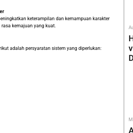
er
ningkatkan keterampilan dan kemampuan karakter
 rasa kemajuan yang kuat.
A
H
v
erikut adalah persyaratan sistem yang diperlukan:
D
M
A