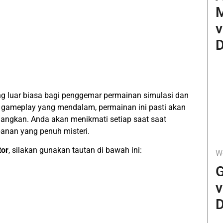
v
D
ng luar biasa bagi penggemar permainan simulasi dan
n gameplay yang mendalam, permainan ini pasti akan
ngkan. Anda akan menikmati setiap saat saat
anan yang penuh misteri.
tor
, silakan gunakan tautan di bawah ini:
W
G
v
D