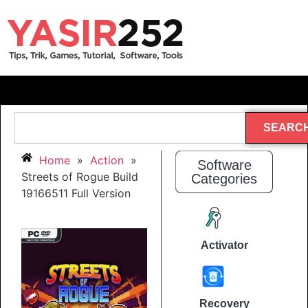
SEARC
Home
»
Action
»
Software
Streets of Rogue Build
Categories
19166511 Full Version
Activator
Recovery