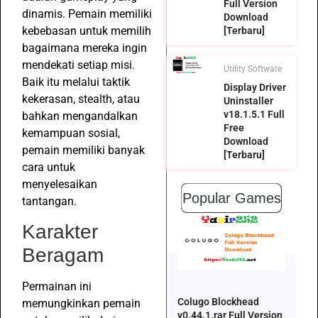
Full Version
dinamis. Pemain memiliki
Download
kebebasan untuk memilih
[Terbaru]
bagaimana mereka ingin
mendekati setiap misi.
Utility Software
Baik itu melalui taktik
Display Driver
kekerasan, stealth, atau
Uninstaller
v18.1.5.1 Full
bahkan mengandalkan
Free
kemampuan sosial,
Download
pemain memiliki banyak
[Terbaru]
cara untuk
menyelesaikan
Popular Games
tantangan.
Karakter
Beragam
Permainan ini
Colugo Blockhead
memungkinkan pemain
v0.44.1.rar Full Version