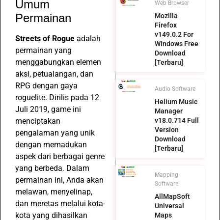
Umum
Web Browser
Permainan
Mozilla
Firefox
v149.0.2 For
Streets of Rogue
adalah
Windows Free
permainan yang
Download
menggabungkan elemen
[Terbaru]
aksi, petualangan, dan
RPG dengan gaya
Audio Software
roguelite. Dirilis pada 12
Helium Music
Juli 2019, game ini
Manager
menciptakan
v18.0.714 Full
Version
pengalaman yang unik
Download
dengan memadukan
[Terbaru]
aspek dari berbagai genre
yang berbeda. Dalam
Mapping
permainan ini, Anda akan
Software
melawan, menyelinap,
AllMapSoft
dan meretas melalui kota-
Universal
kota yang dihasilkan
Maps