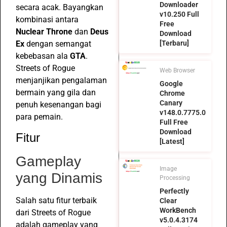
Downloader
secara acak. Bayangkan
v10.250 Full
kombinasi antara
Free
Nuclear Throne
dan
Deus
Download
Ex
dengan semangat
[Terbaru]
kebebasan ala
GTA
.
Streets of Rogue
Web Browser
menjanjikan pengalaman
Google
bermain yang gila dan
Chrome
Canary
penuh kesenangan bagi
v148.0.7775.0
para pemain.
Full Free
Download
Fitur
[Latest]
Gameplay
Image
yang Dinamis
Processing
Perfectly
Salah satu fitur terbaik
Clear
WorkBench
dari Streets of Rogue
v5.0.4.3174
adalah gameplay yang