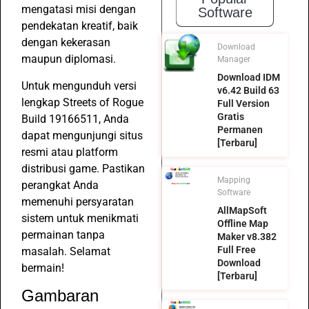
mengatasi misi dengan
Software
pendekatan kreatif, baik
dengan kekerasan
Download
maupun diplomasi.
Manager
Download IDM
Untuk mengunduh versi
v6.42 Build 63
lengkap Streets of Rogue
Full Version
Gratis
Build 19166511, Anda
Permanen
dapat mengunjungi situs
[Terbaru]
resmi atau platform
distribusi game. Pastikan
Mapping
perangkat Anda
Software
memenuhi persyaratan
AllMapSoft
sistem untuk menikmati
Offline Map
permainan tanpa
Maker v8.382
Full Free
masalah. Selamat
Download
bermain!
[Terbaru]
Gambaran