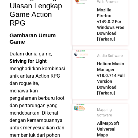
Web Browser
Ulasan Lengkap
Mozilla
Game Action
Firefox
RPG
v149.0.2 For
Windows Free
Download
Gambaran Umum
[Terbaru]
Game
Dalam dunia game,
Audio Software
Striving for Light
Helium Music
menghadirkan kombinasi
Manager
unik antara Action RPG
v18.0.714 Full
Version
dan roguelite,
Download
menawarkan
[Terbaru]
pengalaman berburu loot
dan pertarungan yang
Mapping
mendebarkan. Dikenal
Software
dengan kemampuannya
AllMapSoft
untuk menyesuaikan dan
Universal
membentuk dari pohon
Maps