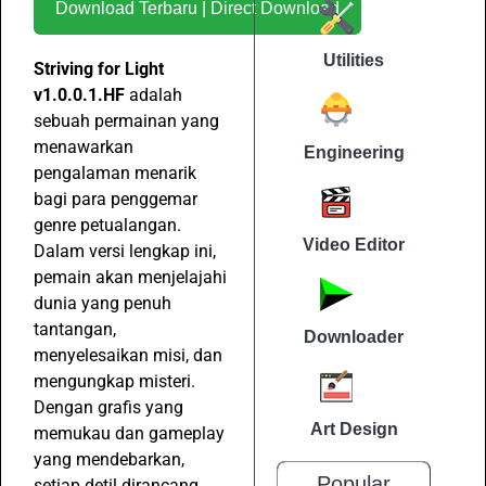
Download Terbaru | Direct Download
Utilities
Striving for Light
v1.0.0.1.HF
adalah
sebuah permainan yang
menawarkan
Engineering
pengalaman menarik
bagi para penggemar
genre petualangan.
Video Editor
Dalam versi lengkap ini,
pemain akan menjelajahi
dunia yang penuh
tantangan,
Downloader
menyelesaikan misi, dan
mengungkap misteri.
Dengan grafis yang
Art Design
memukau dan gameplay
yang mendebarkan,
Popular
setiap detil dirancang