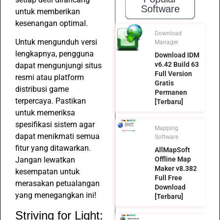
Software
untuk memberikan
kesenangan optimal.
Download
Untuk mengunduh versi
Manager
lengkapnya, pengguna
Download IDM
v6.42 Build 63
dapat mengunjungi situs
Full Version
resmi atau platform
Gratis
distribusi game
Permanen
terpercaya. Pastikan
[Terbaru]
untuk memeriksa
spesifikasi sistem agar
Mapping
dapat menikmati semua
Software
fitur yang ditawarkan.
AllMapSoft
Offline Map
Jangan lewatkan
Maker v8.382
kesempatan untuk
Full Free
merasakan petualangan
Download
yang menegangkan ini!
[Terbaru]
Striving for Light: