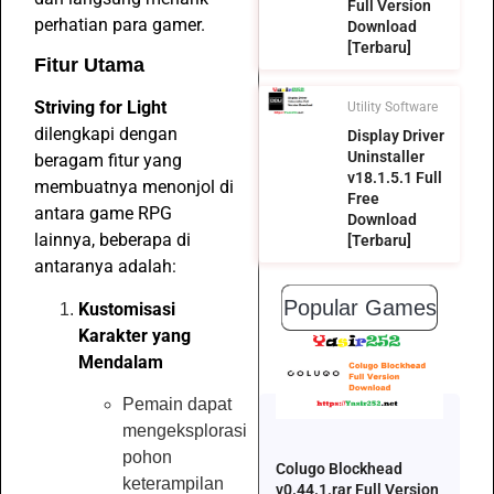
Full Version
perhatian para gamer.
Download
[Terbaru]
Fitur Utama
Striving for Light
Utility Software
dilengkapi dengan
Display Driver
Uninstaller
beragam fitur yang
v18.1.5.1 Full
membuatnya menonjol di
Free
antara game RPG
Download
lainnya, beberapa di
[Terbaru]
antaranya adalah:
Popular Games
Kustomisasi
Karakter yang
Mendalam
Pemain dapat
mengeksplorasi
pohon
Colugo Blockhead
keterampilan
v0.44.1.rar Full Version