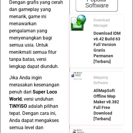
Dengan grafis yang cerah
Software
dan gameplay yang
menarik, game ini
Download
menawarkan
Manager
pengalaman yang
Download IDM
menyenangkan bagi
v6.42 Build 63
semua usia. Untuk
Full Version
Gratis
menikmati semua fitur
Permanen
tanpa batas, versi
[Terbaru]
lengkap dapat diunduh.
Jika Anda ingin
Mapping
Software
merasakan kesenangan
AllMapSoft
penuh dari
Super Loco
Offline Map
World
, versi unduhan
Maker v8.382
TiNYiSO
adalah pilihan
Full Free
tepat. Dengan cara ini,
Download
[Terbaru]
Anda dapat mengakses
semua level dan