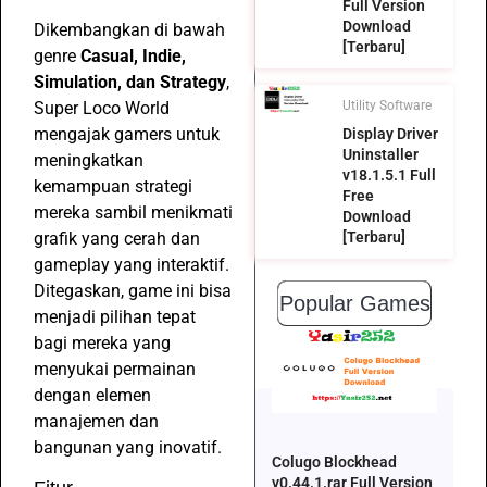
Full Version
Download
Dikembangkan di bawah
[Terbaru]
genre
Casual, Indie,
Simulation, dan Strategy
,
Super Loco World
Utility Software
mengajak gamers untuk
Display Driver
Uninstaller
meningkatkan
v18.1.5.1 Full
kemampuan strategi
Free
mereka sambil menikmati
Download
grafik yang cerah dan
[Terbaru]
gameplay yang interaktif.
Ditegaskan, game ini bisa
Popular Games
menjadi pilihan tepat
bagi mereka yang
menyukai permainan
dengan elemen
manajemen dan
bangunan yang inovatif.
Colugo Blockhead
v0.44.1.rar Full Version