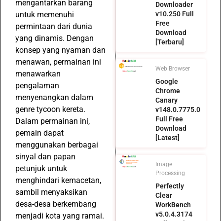
mengantarkan barang
Downloader
untuk memenuhi
v10.250 Full
Free
permintaan dari dunia
Download
yang dinamis. Dengan
[Terbaru]
konsep yang nyaman dan
menawan, permainan ini
Web Browser
menawarkan
Google
pengalaman
Chrome
menyenangkan dalam
Canary
genre tycoon kereta.
v148.0.7775.0
Full Free
Dalam permainan ini,
Download
pemain dapat
[Latest]
menggunakan berbagai
sinyal dan papan
Image
petunjuk untuk
Processing
menghindari kemacetan,
Perfectly
sambil menyaksikan
Clear
desa-desa berkembang
WorkBench
v5.0.4.3174
menjadi kota yang ramai.