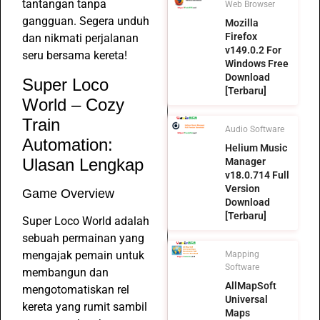
tantangan tanpa
Web Browser
gangguan. Segera unduh
Mozilla
Firefox
dan nikmati perjalanan
v149.0.2 For
seru bersama kereta!
Windows Free
Download
Super Loco
[Terbaru]
World – Cozy
Train
Audio Software
Automation:
Helium Music
Ulasan Lengkap
Manager
v18.0.714 Full
Version
Game Overview
Download
[Terbaru]
Super Loco World adalah
sebuah permainan yang
mengajak pemain untuk
Mapping
Software
membangun dan
AllMapSoft
mengotomatiskan rel
Universal
kereta yang rumit sambil
Maps