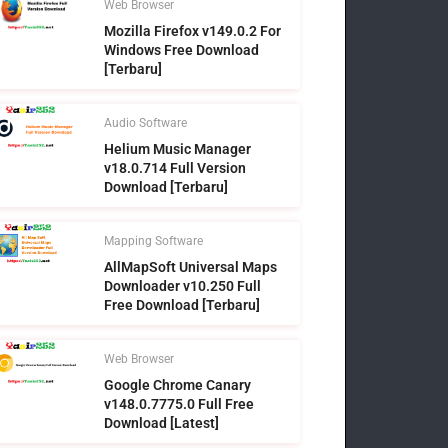
Web Browser
Mozilla Firefox v149.0.2 For
Windows Free Download
[Terbaru]
Audio Software
Helium Music Manager
v18.0.714 Full Version
Download [Terbaru]
Mapping Software
AllMapSoft Universal Maps
Downloader v10.250 Full
Free Download [Terbaru]
Web Browser
Google Chrome Canary
v148.0.7775.0 Full Free
Download [Latest]