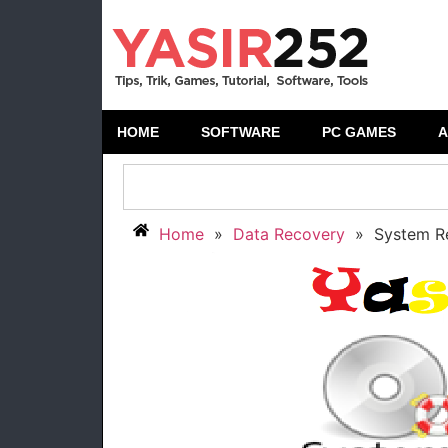
HOME
SOFTWARE
PC GAMES
A
Home
»
Data Recovery
»
System Re