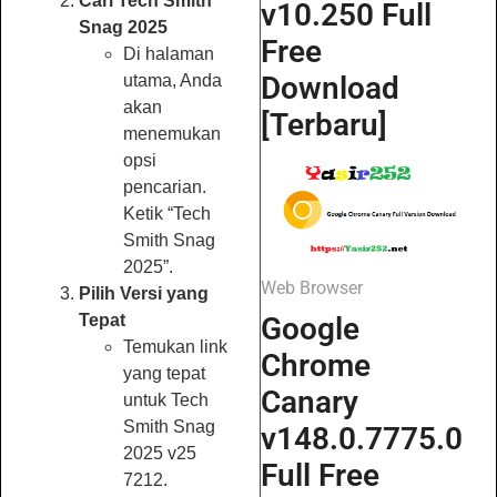
Cari Tech Smith
v10.250 Full
Snag 2025
Free
Di halaman
Download
utama, Anda
akan
[Terbaru]
menemukan
opsi
pencarian.
Ketik “Tech
Smith Snag
2025”.
Web Browser
Pilih Versi yang
Google
Tepat
Temukan link
Chrome
yang tepat
Canary
untuk Tech
Smith Snag
v148.0.7775.0
2025 v25
Full Free
7212.