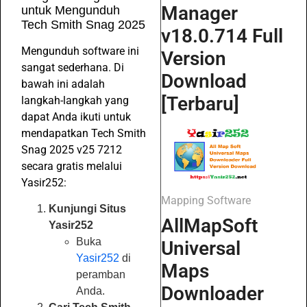
Manager
untuk Mengunduh
Tech Smith Snag 2025
v18.0.714 Full
Mengunduh software ini
Version
sangat sederhana. Di
Download
bawah ini adalah
[Terbaru]
langkah-langkah yang
dapat Anda ikuti untuk
mendapatkan Tech Smith
Snag 2025 v25 7212
secara gratis melalui
Yasir252:
Mapping Software
Kunjungi Situs
AllMapSoft
Yasir252
Buka
Universal
Yasir252
di
Maps
peramban
Downloader
Anda.