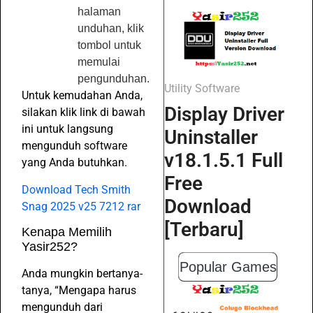
halaman
unduhan, klik
tombol untuk
memulai
pengunduhan.
Utility Software
Untuk kemudahan Anda,
Display Driver
silakan klik link di bawah
ini untuk langsung
Uninstaller
mengunduh software
v18.1.5.1 Full
yang Anda butuhkan.
Free
Download Tech Smith
Download
Snag 2025 v25 7212 rar
[Terbaru]
Kenapa Memilih
Yasir252?
Popular Games
Anda mungkin bertanya-
tanya, “Mengapa harus
mengunduh dari