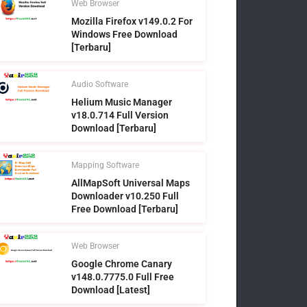
Web Browser
Mozilla Firefox v149.0.2 For
Windows Free Download
[Terbaru]
Audio Software
Helium Music Manager
v18.0.714 Full Version
Download [Terbaru]
Mapping Software
AllMapSoft Universal Maps
Downloader v10.250 Full
Free Download [Terbaru]
Web Browser
Google Chrome Canary
v148.0.7775.0 Full Free
Download [Latest]