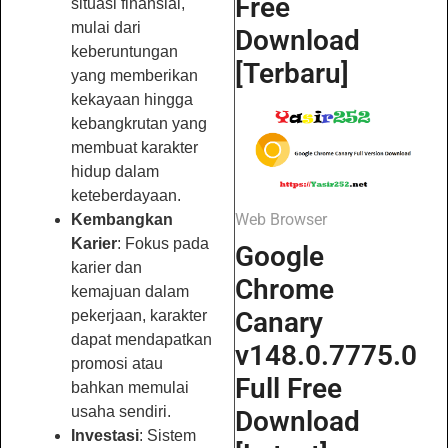
Free
situasi finansial,
mulai dari
Download
keberuntungan
[Terbaru]
yang memberikan
kekayaan hingga
kebangkrutan yang
membuat karakter
hidup dalam
keteberdayaan.
Web Browser
Kembangkan
Karier
: Fokus pada
Google
karier dan
Chrome
kemajuan dalam
Canary
pekerjaan, karakter
dapat mendapatkan
v148.0.7775.0
promosi atau
Full Free
bahkan memulai
usaha sendiri.
Download
Investasi
: Sistem