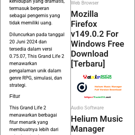
kehidupan yang dramatis,
Web Browser
termasuk berperan
Mozilla
sebagai pengemis yang
Firefox
tidak memiliki uang.
v149.0.2 For
Diluncurkan pada tanggal
20 Juni 2024 dan
Windows Free
tersedia dalam versi
Download
0.75.07, This Grand Life 2
[Terbaru]
menawarkan
pengalaman unik dalam
genre RPG, simulasi, dan
strategi.
Fitur
This Grand Life 2
Audio Software
menawarkan berbagai
Helium Music
fitur menarik yang
Manager
membuatnya lebih dari