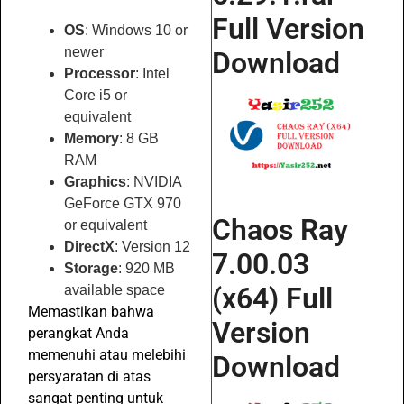
Full Version
OS
: Windows 10 or
newer
Download
Processor
: Intel
Core i5 or
equivalent
Memory
: 8 GB
RAM
Graphics
: NVIDIA
GeForce GTX 970
Chaos Ray
or equivalent
DirectX
: Version 12
7.00.03
Storage
: 920 MB
(x64) Full
available space
Memastikan bahwa
Version
perangkat Anda
memenuhi atau melebihi
Download
persyaratan di atas
sangat penting untuk