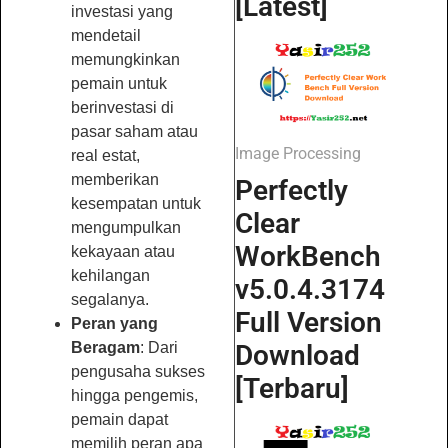
[Latest]
investasi yang
mendetail
memungkinkan
pemain untuk
berinvestasi di
pasar saham atau
Image Processing
real estat,
memberikan
Perfectly
kesempatan untuk
Clear
mengumpulkan
WorkBench
kekayaan atau
kehilangan
v5.0.4.3174
segalanya.
Full Version
Peran yang
Download
Beragam
: Dari
pengusaha sukses
[Terbaru]
hingga pengemis,
pemain dapat
memilih peran apa