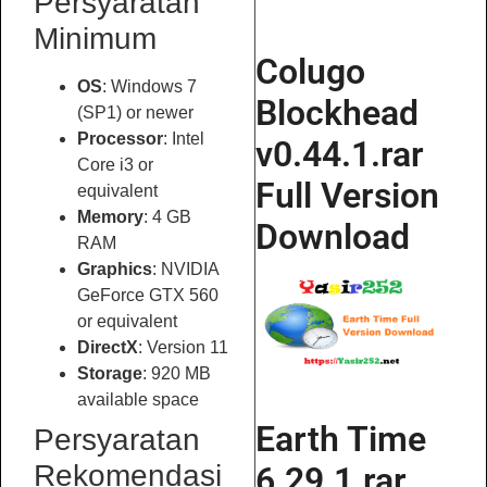
Persyaratan
Minimum
Colugo
OS
: Windows 7
Blockhead
(SP1) or newer
Processor
: Intel
v0.44.1.rar
Core i3 or
Full Version
equivalent
Memory
: 4 GB
Download
RAM
Graphics
: NVIDIA
GeForce GTX 560
or equivalent
DirectX
: Version 11
Storage
: 920 MB
available space
Earth Time
Persyaratan
Rekomendasi
6.29.1.rar