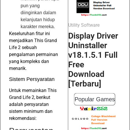
pun yang
diinginkan dalam
kelanjutan hidup
Utility Software
karakter mereka.
Keseluruhan fitur ini
Display Driver
menjadikan This Grand
Uninstaller
Life 2 sebuah
v18.1.5.1 Full
pengalaman permainan
yang kompleks dan
Free
menarik.
Download
Sistem Persyaratan
[Terbaru]
Untuk memainkan This
Grand Life 2, berikut
Popular Games
adalah persyaratan
sistem minimum dan
rekomendasi: