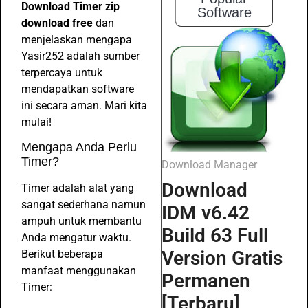
Download Timer zip
Software
download free
dan
menjelaskan mengapa
Yasir252 adalah sumber
terpercaya untuk
mendapatkan software
ini secara aman. Mari kita
mulai!
Mengapa Anda Perlu
Timer?
Download Manager
Download
Timer adalah alat yang
sangat sederhana namun
IDM v6.42
ampuh untuk membantu
Build 63 Full
Anda mengatur waktu.
Version Gratis
Berikut beberapa
manfaat menggunakan
Permanen
Timer:
[Terbaru]