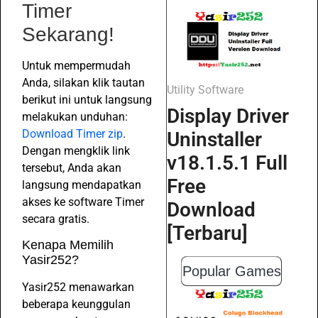
Timer
Sekarang!
Untuk mempermudah
Anda, silakan klik tautan
Utility Software
berikut ini untuk langsung
Display Driver
melakukan unduhan:
Download Timer zip
.
Uninstaller
Dengan mengklik link
v18.1.5.1 Full
tersebut, Anda akan
Free
langsung mendapatkan
akses ke software Timer
Download
secara gratis.
[Terbaru]
Kenapa Memilih
Yasir252?
Popular Games
Yasir252 menawarkan
beberapa keunggulan