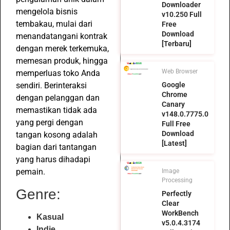
Downloader
mengelola bisnis
v10.250 Full
tembakau, mulai dari
Free
Download
menandatangani kontrak
[Terbaru]
dengan merek terkemuka,
memesan produk, hingga
Web Browser
memperluas toko Anda
sendiri. Berinteraksi
Google
Chrome
dengan pelanggan dan
Canary
memastikan tidak ada
v148.0.7775.0
yang pergi dengan
Full Free
Download
tangan kosong adalah
[Latest]
bagian dari tantangan
yang harus dihadapi
pemain.
Image
Processing
Genre:
Perfectly
Clear
WorkBench
Kasual
v5.0.4.3174
Indie