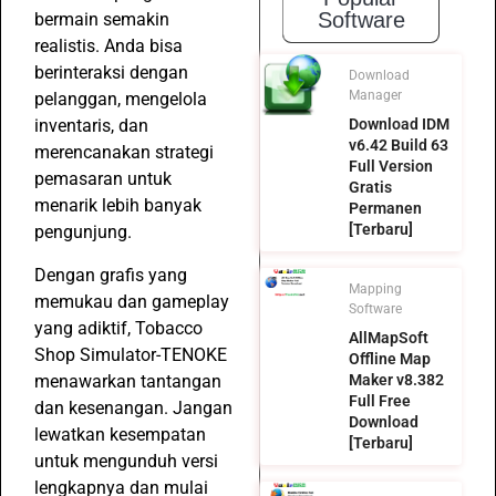
Software
bermain semakin
realistis. Anda bisa
berinteraksi dengan
Download
Manager
pelanggan, mengelola
Download IDM
inventaris, dan
v6.42 Build 63
merencanakan strategi
Full Version
pemasaran untuk
Gratis
menarik lebih banyak
Permanen
[Terbaru]
pengunjung.
Dengan grafis yang
Mapping
memukau dan gameplay
Software
yang adiktif, Tobacco
AllMapSoft
Shop Simulator-TENOKE
Offline Map
menawarkan tantangan
Maker v8.382
Full Free
dan kesenangan. Jangan
Download
lewatkan kesempatan
[Terbaru]
untuk mengunduh versi
lengkapnya dan mulai