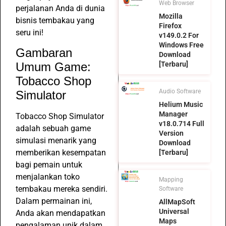
Web Browser
perjalanan Anda di dunia
Mozilla
bisnis tembakau yang
Firefox
seru ini!
v149.0.2 For
Windows Free
Gambaran
Download
Umum Game:
[Terbaru]
Tobacco Shop
Audio Software
Simulator
Helium Music
Manager
Tobacco Shop Simulator
v18.0.714 Full
adalah sebuah game
Version
simulasi menarik yang
Download
memberikan kesempatan
[Terbaru]
bagi pemain untuk
menjalankan toko
Mapping
tembakau mereka sendiri.
Software
Dalam permainan ini,
AllMapSoft
Universal
Anda akan mendapatkan
Maps
pengalaman unik dalam