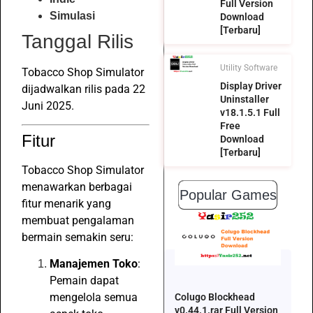
Full Version
Simulasi
Download
[Terbaru]
Tanggal Rilis
Utility Software
Tobacco Shop Simulator
Display Driver
dijadwalkan rilis pada 22
Uninstaller
Juni 2025.
v18.1.5.1 Full
Free
Fitur
Download
[Terbaru]
Tobacco Shop Simulator
menawarkan berbagai
Popular Games
fitur menarik yang
membuat pengalaman
bermain semakin seru:
Manajemen Toko
:
Pemain dapat
mengelola semua
Colugo Blockhead
v0.44.1.rar Full Version