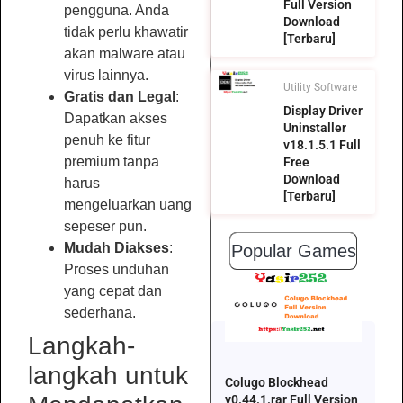
Full Version
pengguna. Anda
Download
tidak perlu khawatir
[Terbaru]
akan malware atau
virus lainnya.
Utility Software
Gratis dan Legal
:
Display Driver
Dapatkan akses
Uninstaller
penuh ke fitur
v18.1.5.1 Full
premium tanpa
Free
Download
harus
[Terbaru]
mengeluarkan uang
sepeser pun.
Mudah Diakses
:
Popular Games
Proses unduhan
yang cepat dan
sederhana.
Langkah-
langkah untuk
Colugo Blockhead
v0.44.1.rar Full Version