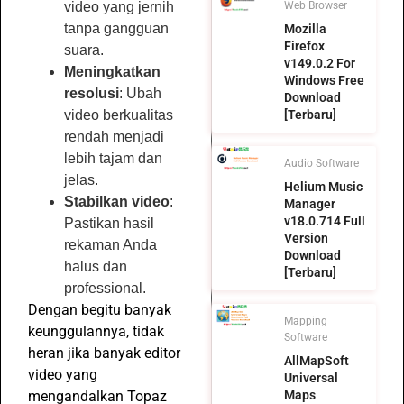
Web Browser
video yang jernih
tanpa gangguan
Mozilla
Firefox
suara.
v149.0.2 For
Meningkatkan
Windows Free
resolusi
: Ubah
Download
[Terbaru]
video berkualitas
rendah menjadi
lebih tajam dan
Audio Software
jelas.
Helium Music
Stabilkan video
:
Manager
v18.0.714 Full
Pastikan hasil
Version
rekaman Anda
Download
halus dan
[Terbaru]
professional.
Dengan begitu banyak
Mapping
keunggulannya, tidak
Software
heran jika banyak editor
AllMapSoft
video yang
Universal
Maps
mengandalkan Topaz