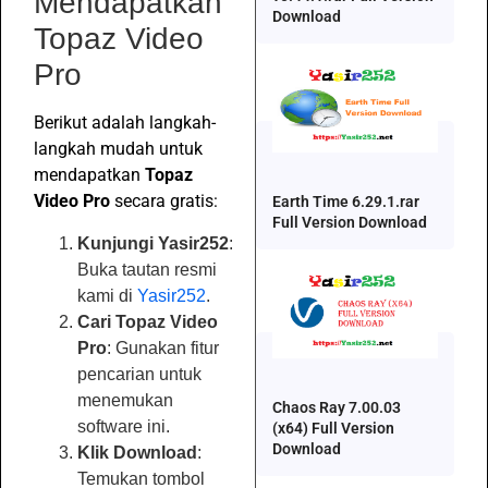
Mendapatkan
Download
Topaz Video
Pro
Berikut adalah langkah-
langkah mudah untuk
mendapatkan
Topaz
Video Pro
secara gratis:
Earth Time 6.29.1.rar
Full Version Download
Kunjungi Yasir252
:
Buka tautan resmi
kami di
Yasir252
.
Cari Topaz Video
Pro
: Gunakan fitur
pencarian untuk
menemukan
Chaos Ray 7.00.03
software ini.
(x64) Full Version
Download
Klik Download
:
Temukan tombol