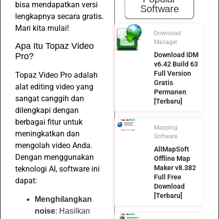
bisa mendapatkan versi
Software
lengkapnya secara gratis.
Mari kita mulai!
Download
Manager
Apa Itu Topaz Video
Download IDM
Pro?
v6.42 Build 63
Full Version
Topaz Video Pro adalah
Gratis
alat editing video yang
Permanen
sangat canggih dan
[Terbaru]
dilengkapi dengan
berbagai fitur untuk
Mapping
meningkatkan dan
Software
mengolah video Anda.
AllMapSoft
Dengan menggunakan
Offline Map
Maker v8.382
teknologi AI, software ini
Full Free
dapat:
Download
[Terbaru]
Menghilangkan
noise
: Hasilkan