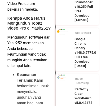
Downloader
Video Pro dalam
v10.250 Full
pekerjaan mereka.
Free
Download
Kenapa Anda Harus
[Terbaru]
Mengunduh Topaz
Video Pro di Yasir252?
Web Browser
Mengunduh software dari
Google
Yasir252 memberikan
Chrome
Canary
Anda beberapa
v148.0.7775.0
keuntungan yang tidak
Full Free
mungkin Anda temukan
Download
di tempat lain:
[Latest]
Keamanan
Image
Terjamin
: Kami
Processing
berkomitmen untuk
Perfectly
menyediakan
Clear
unduhan yang
WorkBench
v5.0.4.3174
aman bagi para