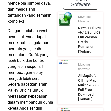
mengelola sumber daya,
Software
dan mengalami
tantangan yang semakin
Download
kompleks.
Manager
Download IDM
Dengan unduhan versi
v6.42 Build 63
penuh ini, Anda dapat
Full Version
Gratis
menikmati pengalaman
Permanen
bermain yang lebih
[Terbaru]
mendalam. Grafik yang
lebih baik dan kontrol
Mapping
yang lebih responsif
Software
membuat gameplay
AllMapSoft
menjadi lebih seru.
Offline Map
Segera dapatkan Train
Maker v8.382
Full Free
Valley Origins untuk
Download
merasakan kebebasan
[Terbaru]
dalam membangun dunia
kereta Anda sendiri!