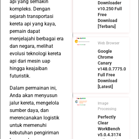
api yang semakin
Downloader
kompleks. Dengan
v10.250 Full
Free
sejarah transportasi
Download
kereta api yang kaya,
[Terbaru]
pemain dapat
menjelajahi berbagai era
Web Browser
dan negara, melihat
Google
evolusi teknologi kereta
Chrome
api dari mesin uap
Canary
hingga keajaiban
v148.0.7775.0
Full Free
futuristik.
Download
[Latest]
Dalam permainan ini,
Anda akan menyusun
jalur kereta, mengelola
Image
Processing
sumber daya, dan
Perfectly
merencanakan logistik
Clear
untuk memenuhi
WorkBench
kebutuhan pengiriman
v5.0.4.3174