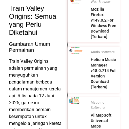
Web Browser
Train Valley
Mozilla
Origins: Semua
Firefox
v149.0.2 For
yang Perlu
Windows Free
Diketahui
Download
[Terbaru]
Gambaran Umum
Permainan
Audio Software
Helium Music
Train Valley Origins
Manager
adalah permainan yang
v18.0.714 Full
menyuguhkan
Version
pengalaman berbeda
Download
[Terbaru]
dalam manajemen kereta
api. Rilis pada 12 Juni
2025, game ini
Mapping
Software
memberikan pemain
AllMapSoft
kesempatan untuk
Universal
mengelola jaringan kereta
Maps