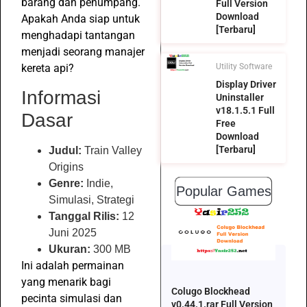
barang dan penumpang.
Full Version
Download
Apakah Anda siap untuk
[Terbaru]
menghadapi tantangan
menjadi seorang manajer
kereta api?
Utility Software
Display Driver
Informasi
Uninstaller
v18.1.5.1 Full
Dasar
Free
Download
[Terbaru]
Judul:
Train Valley
Origins
Genre:
Indie,
Popular Games
Simulasi, Strategi
Tanggal Rilis:
12
Juni 2025
Ukuran:
300 MB
Ini adalah permainan
yang menarik bagi
Colugo Blockhead
pecinta simulasi dan
v0.44.1.rar Full Version