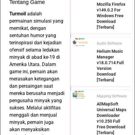
Tentang Game
Mozilla Firefox
v149.0.2 For
Turmoil
adalah
Windows Free
permainan simulasi yang
Download
[Terbaru]
memikat, dengan
sentuhan humor yang
terinspirasi dari kejadian
Audio Software
ofensif selama ledakan
Helium Music
minyak di abad ke-19 di
Manager
v18.0.714 Full
Amerika Utara. Dalam
Version
game ini, pemain akan
Download
merasakan ketegangan
[Terbaru]
dan persaingan saat
mereka berusaha menjadi
Mapping Software
pengusaha minyak yang
AllMapSoft
sukses. Melalui aktifitas
Universal Maps
menggali dan menjual
Downloader
v10.250 Full
minyak, pemain juga
Free Download
akan menyaksikan
[Terbaru]