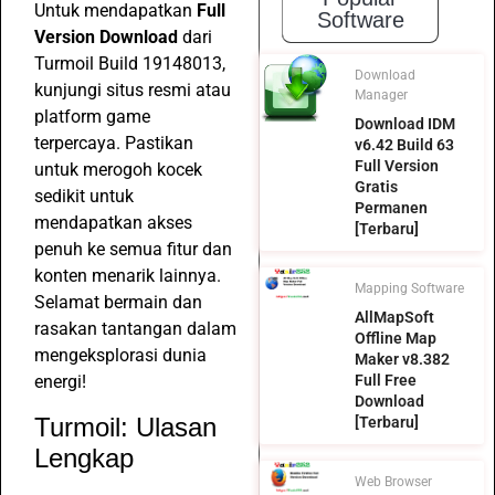
Untuk mendapatkan
Full
Software
Version Download
dari
Turmoil Build 19148013,
Download
kunjungi situs resmi atau
Manager
platform game
Download IDM
terpercaya. Pastikan
v6.42 Build 63
Full Version
untuk merogoh kocek
Gratis
sedikit untuk
Permanen
mendapatkan akses
[Terbaru]
penuh ke semua fitur dan
konten menarik lainnya.
Mapping Software
Selamat bermain dan
AllMapSoft
rasakan tantangan dalam
Offline Map
mengeksplorasi dunia
Maker v8.382
Full Free
energi!
Download
Turmoil: Ulasan
[Terbaru]
Lengkap
Web Browser