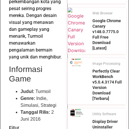
perkembangan kota yang
pesat seiring progres
Web Browser
mereka. Dengan desain
Google Chrome
visual yang menawan
Canary
dan gameplay yang
v148.0.7775.0
menarik, Turmoil
Full Free
menawarkan
Download
[Latest]
pengalaman bermain
yang unik dan menghibur.
Image Processing
Informasi
Perfectly Clear
Game
WorkBench
v5.0.4.3174 Full
Version
Judul:
Turmoil
Download
Genre:
Indie,
[Terbaru]
Simulasi, Strategi
Tanggal Rilis:
2
Utility Software
Juni 2016
Display Driver
Uninstaller
Fitur