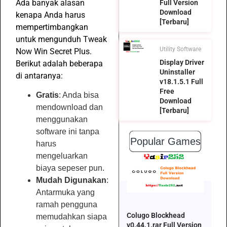
Ada banyak alasan
Full Version
Download
kenapa Anda harus
[Terbaru]
mempertimbangkan
untuk mengunduh Tweak
Utility Software
Now Win Secret Plus.
Display Driver
Berikut adalah beberapa
Uninstaller
di antaranya:
v18.1.5.1 Full
Free
Gratis
: Anda bisa
Download
mendownload dan
[Terbaru]
menggunakan
software ini tanpa
Popular Games
harus
mengeluarkan
biaya sepeser pun.
Mudah Digunakan
:
Antarmuka yang
ramah pengguna
Colugo Blockhead
memudahkan siapa
v0.44.1.rar Full Version