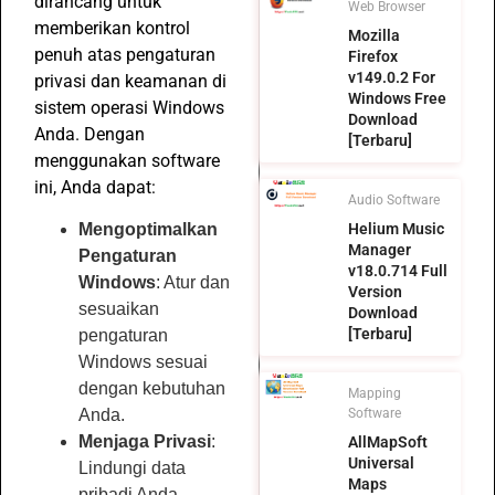
dirancang untuk
Web Browser
memberikan kontrol
Mozilla
penuh atas pengaturan
Firefox
v149.0.2 For
privasi dan keamanan di
Windows Free
sistem operasi Windows
Download
Anda. Dengan
[Terbaru]
menggunakan software
ini, Anda dapat:
Audio Software
Helium Music
Mengoptimalkan
Manager
Pengaturan
v18.0.714 Full
Windows
: Atur dan
Version
sesuaikan
Download
[Terbaru]
pengaturan
Windows sesuai
dengan kebutuhan
Mapping
Software
Anda.
Menjaga Privasi
:
AllMapSoft
Universal
Lindungi data
Maps
pribadi Anda