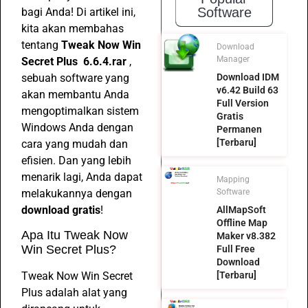
Software
bagi Anda! Di artikel ini,
kita akan membahas
tentang
Tweak Now Win
Download
Manager
Secret Plus 6.6.4.rar
,
sebuah software yang
Download IDM
v6.42 Build 63
akan membantu Anda
Full Version
mengoptimalkan sistem
Gratis
Windows Anda dengan
Permanen
[Terbaru]
cara yang mudah dan
efisien. Dan yang lebih
menarik lagi, Anda dapat
Mapping
melakukannya dengan
Software
download gratis
!
AllMapSoft
Offline Map
Apa Itu Tweak Now
Maker v8.382
Win Secret Plus?
Full Free
Download
Tweak Now Win Secret
[Terbaru]
Plus adalah alat yang