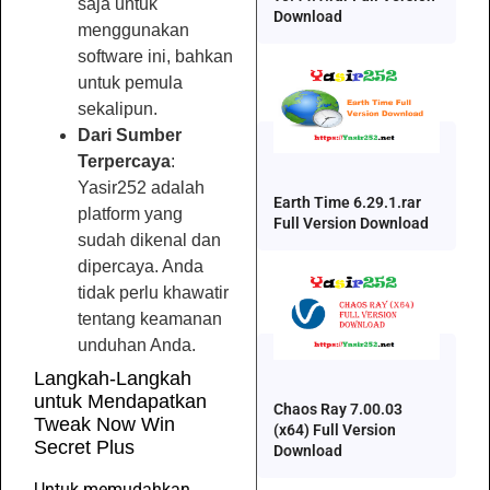
saja untuk
Download
menggunakan
software ini, bahkan
untuk pemula
sekalipun.
Dari Sumber
Terpercaya
:
Yasir252 adalah
Earth Time 6.29.1.rar
platform yang
Full Version Download
sudah dikenal dan
dipercaya. Anda
tidak perlu khawatir
tentang keamanan
unduhan Anda.
Langkah-Langkah
untuk Mendapatkan
Chaos Ray 7.00.03
Tweak Now Win
(x64) Full Version
Secret Plus
Download
Untuk memudahkan