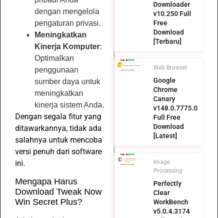
Downloader
dengan mengelola
v10.250 Full
Free
pengaturan privasi.
Download
Meningkatkan
[Terbaru]
Kinerja Komputer
:
Optimalkan
Web Browser
penggunaan
Google
sumber daya untuk
Chrome
meningkatkan
Canary
kinerja sistem Anda.
v148.0.7775.0
Dengan segala fitur yang
Full Free
Download
ditawarkannya, tidak ada
[Latest]
salahnya untuk mencoba
versi penuh dari software
Image
ini.
Processing
Mengapa Harus
Perfectly
Download Tweak Now
Clear
Win Secret Plus?
WorkBench
v5.0.4.3174