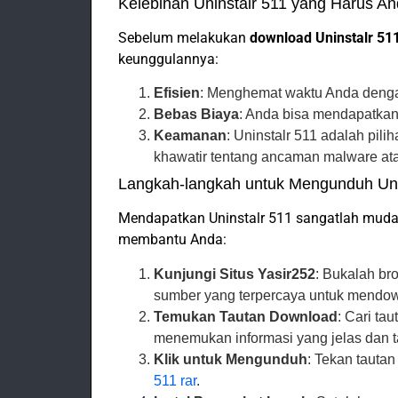
Kelebihan Uninstalr 511 yang Harus An
Sebelum melakukan
download Uninstalr 511
keunggulannya:
Efisien
: Menghemat waktu Anda denga
Bebas Biaya
: Anda bisa mendapatkan
Keamanan
: Uninstalr 511 adalah pil
khawatir tentang ancaman malware at
Langkah-langkah untuk Mengunduh Uni
Mendapatkan Uninstalr 511 sangatlah muda
membantu Anda:
Kunjungi Situs Yasir252
: Bukalah b
sumber yang terpercaya untuk mendow
Temukan Tautan Download
: Cari ta
menemukan informasi yang jelas dan 
Klik untuk Mengunduh
: Tekan tauta
511 rar
.