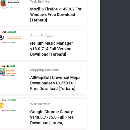
Web Browser
Mozilla Firefox v149.0.2 For
Windows Free Download
[Terbaru]
Audio Software
Helium Music Manager
v18.0.714 Full Version
Download [Terbaru]
Mapping Software
AllMapSoft Universal Maps
Downloader v10.250 Full
Free Download [Terbaru]
Web Browser
Google Chrome Canary
v148.0.7775.0 Full Free
Download [Latest]