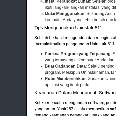
Instal Perangkat Lunak
: Setelah pro
ikuti langkah-langkah instalasi yang di
Mulai Menggunakan
: Sekarang Anda 
komputer Anda yang lebih bersih dan l
Tips Menggunakan Uninstalr 511
Setelah berhasil mengunduh dan menginstal p
memaksimalkan penggunaan Uninstalr 511:
Periksa Program yang Terpasang
: 
yang terpasang di komputer Anda dan t
Buat Cadangan Data
: Selalu penti
program. Meskipun Uninstalr aman, lan
Rutin Membersihkan
: Gunakan Uninst
aplikasi yang tidak perlu.
Keamanan Dalam Mengunduh Softwar
Ketika mencoba mengunduh software, pent
yang aman. Yasir252 selalu memberikan
sa
tentang keamanan perangkat lunak yang An