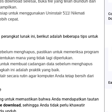
ses download selesai, buka file yang telah diunduh dan
tampilkan.
siap untuk menggunakan Uninstalr 511! Nikmati
Co
D
ebih cepat.
erangkat lunak ini, berikut adalah beberapa tips untuk
Sebelum menghapus, pastikan untuk memeriksa program
entukan mana yang tidak lagi diperlukan.
ng untuk membuat cadangan data sebelum menghapus
gkah ini adalah praktik yang baik.
alr secara rutin agar komputer Anda tetap bersih dari
Ea
e
ing untuk memastikan bahwa Anda mendapatkan tautan
fe download
, sehingga Anda tidak perlu khawatir
da unduh.