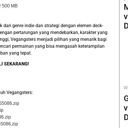
r 500 MB
v
D
dari genre indie dan strategi dengan elemen deck-
Dengan pertarungan yang mendebarkan, karakter yang
tinggi, Vegangsters menjadi pilihan yang menarik bagi
mencari permainan yang bisa mengasah keterampilan
aban yang tepat.
LI SEKARANG!
W
duh Vegangsters:
G
55086.zip
v
ip
D
86.zip
55086.zip