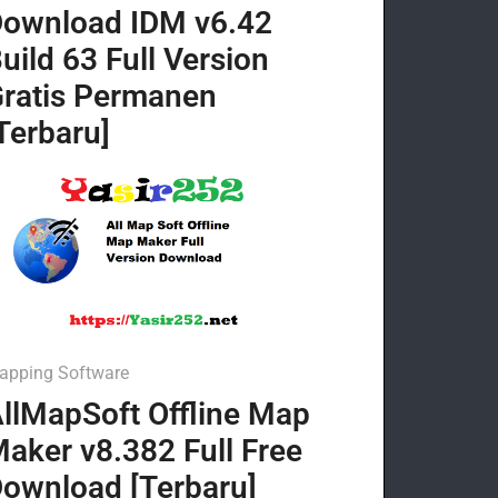
ownload IDM v6.42
uild 63 Full Version
ratis Permanen
Terbaru]
apping Software
llMapSoft Offline Map
aker v8.382 Full Free
ownload [Terbaru]