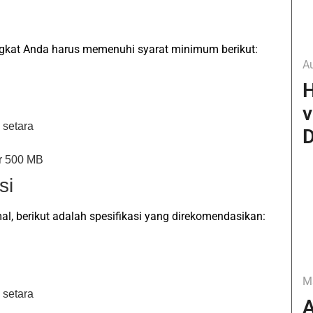
gkat Anda harus memenuhi syarat minimum berikut:
A
H
v
 setara
D
r 500 MB
si
l, berikut adalah spesifikasi yang direkomendasikan:
M
 setara
A