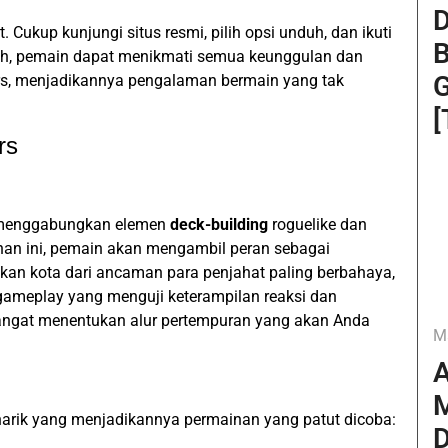
D
Cukup kunjungi situs resmi, pilih opsi unduh, dan ikuti
B
uh, pemain dapat menikmati semua keunggulan dan
G
rs, menjadikannya pengalaman bermain yang tak
[
rs
g menggabungkan elemen
deck-building
roguelike dan
nan ini, pemain akan mengambil peran sebagai
an kota dari ancaman para penjahat paling berbahaya,
gameplay yang menguji keterampilan reaksi dan
n sangat menentukan alur pertempuran yang akan Anda
M
A
M
arik yang menjadikannya permainan yang patut dicoba:
D