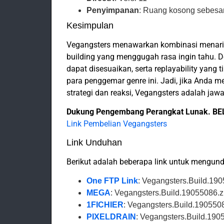
Penyimpanan
: Ruang kosong sebesa
Kesimpulan
Vegangsters menawarkan kombinasi menarik 
building yang menggugah rasa ingin tahu. 
dapat disesuaikan, serta replayability yang 
para penggemar genre ini. Jadi, jika Anda 
strategi dan reaksi, Vegangsters adalah jaw
Dukung Pengembang Perangkat Lunak. BE
Link Pembelian Vegangsters
Link Unduhan
Berikut adalah beberapa link untuk mengun
One FTP Link
: Vegangsters.Build.190
MEGA
: Vegangsters.Build.19055086.z
1FICHIER
: Vegangsters.Build.190550
PIXELDRAIN
: Vegangsters.Build.190