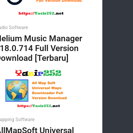
udio Software
elium Music Manager
18.0.714 Full Version
ownload [Terbaru]
apping Software
llMapSoft Universal