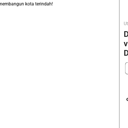
membangun kota terindah!
Ut
D
v
D