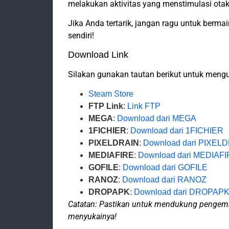
melakukan aktivitas yang menstimulasi otak
Jika Anda tertarik, jangan ragu untuk berma
sendiri!
Download Link
Silakan gunakan tautan berikut untuk men
Steam Store
FTP Link
:
Link FTP
MEGA
:
Download dari MEGA
1FICHIER
:
Download dari 1FICHIER
PIXELDRAIN
:
Download dari PIXEL
MEDIAFIRE
:
Download dari MEDIAF
GOFILE
:
Download dari GOFILE
RANOZ
:
Download dari RANOZ
DROPAPK
:
Download dari DROPAP
Catatan: Pastikan untuk mendukung pengem
menyukainya!