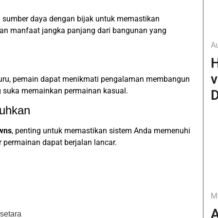
 sumber daya dengan bijak untuk memastikan
kan manfaat jangka panjang dari bangunan yang
A
H
v
-buru, pemain dapat menikmati pengalaman membangun
ng suka memainkan permainan kasual.
D
tuhkan
wns
, penting untuk memastikan sistem Anda memenuhi
permainan dapat berjalan lancar.
M
A
setara