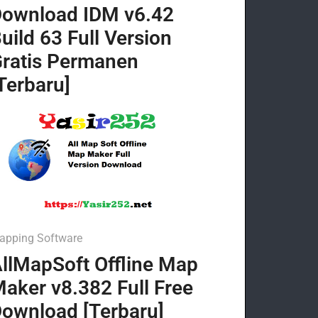
ownload IDM v6.42
uild 63 Full Version
ratis Permanen
Terbaru]
apping Software
llMapSoft Offline Map
aker v8.382 Full Free
ownload [Terbaru]