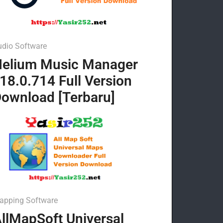
udio Software
elium Music Manager
18.0.714 Full Version
ownload [Terbaru]
apping Software
llMapSoft Universal