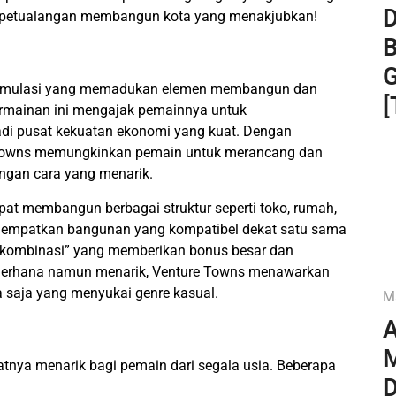
D
 petualangan membangun kota yang menakjubkan!
B
G
 simulasi yang memadukan elemen membangun dan
[
permainan ini mengajak pemainnya untuk
di pusat kekuatan ekonomi yang kuat. Dengan
re Towns memungkinkan pemain untuk merancang dan
ngan cara yang menarik.
at membangun berbagai struktur seperti toko, rumah,
enempatkan bangunan yang kompatibel dekat satu sama
u “kombinasi” yang memberikan bonus besar dan
sederhana namun menarik, Venture Towns menawarkan
 saja yang menyukai genre kasual.
M
A
M
tnya menarik bagi pemain dari segala usia. Beberapa
D