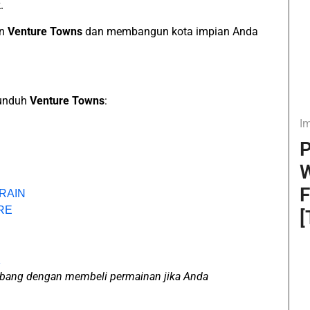
.
in
Venture Towns
dan membangun kota impian Anda
gunduh
Venture Towns
:
I
P
W
F
DRAIN
IRE
[
K
bang dengan membeli permainan jika Anda